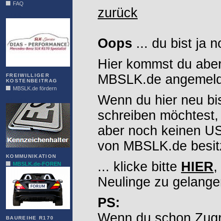
FAQ
zurück
DIAS
Oops
... du bist ja 
Hier kommst du aber
MBSLK.de angemelde
FREIWILLIGER
KOSTENBEITRAG
MBSLK.de fördern
Wenn du hier neu bi
ALFRA
schreiben möchtest,
aber noch keinen 
von MBSLK.de besitz
KOMMUNIKATION
... klicke bitte
HIER
,
MBSLK.de-FOREN
Neulinge zu gelange
PS:
Wenn du schon Zugr
BAUREIHE R170