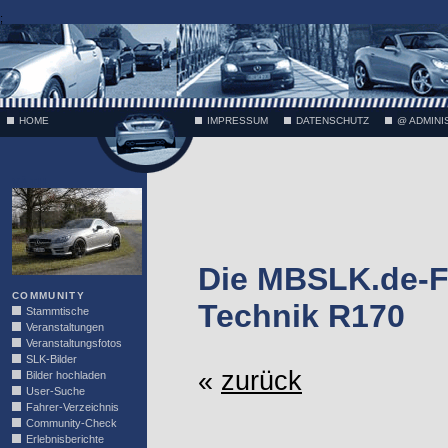
;
HOME
IMPRESSUM
DATENSCHUTZ
@ ADMINI
VÄTH
Die MBSLK.de-F
COMMUNITY
Technik R170
Stammtische
Veranstaltungen
Veranstaltungsfotos
SLK-Bilder
«
zurück
Bilder hochladen
User-Suche
Fahrer-Verzeichnis
Community-Check
Erlebnisberichte