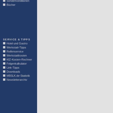
Sonderkonditionen
Bücher
LINKBLOCK
SERVICE & TIPPS
Hotel und Gastro
Werkstatt-Tipps
Reifenservice
Werkstattkosten
KfZ-Kosten-Rechner
Felgenkalkulator
Link-Tipps
Downloads
MBSLK.de-Statistik
Newsletterarchiv