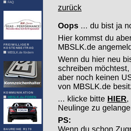
FAQ
zurück
DIAS
Oops
... du bist ja 
Hier kommst du aber
MBSLK.de angemelde
FREIWILLIGER
KOSTENBEITRAG
MBSLK.de fördern
Wenn du hier neu bi
ALFRA
schreiben möchtest,
aber noch keinen 
von MBSLK.de besitz
KOMMUNIKATION
... klicke bitte
HIER
,
MBSLK.de-FOREN
Neulinge zu gelange
PS:
Wenn du schon Zugr
BAUREIHE R170