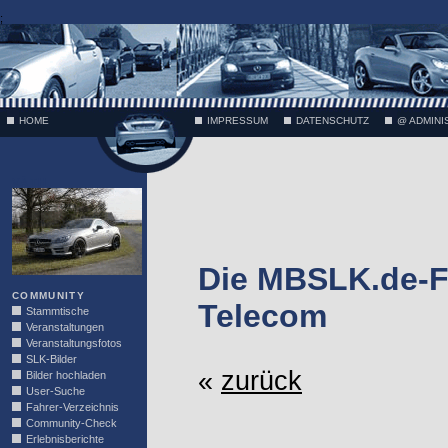
;
HOME
IMPRESSUM
DATENSCHUTZ
@ ADMINI
VÄTH
Die MBSLK.de-Fo
COMMUNITY
Telecom
Stammtische
Veranstaltungen
Veranstaltungsfotos
SLK-Bilder
«
zurück
Bilder hochladen
User-Suche
Fahrer-Verzeichnis
Community-Check
Erlebnisberichte