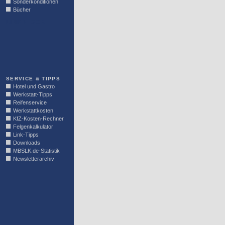
Sonderkonditionen
Bücher
LINKBLOCK
SERVICE & TIPPS
Hotel und Gastro
Werkstatt-Tipps
Reifenservice
Werkstattkosten
KfZ-Kosten-Rechner
Felgenkalkulator
Link-Tipps
Downloads
MBSLK.de-Statistik
Newsletterarchiv