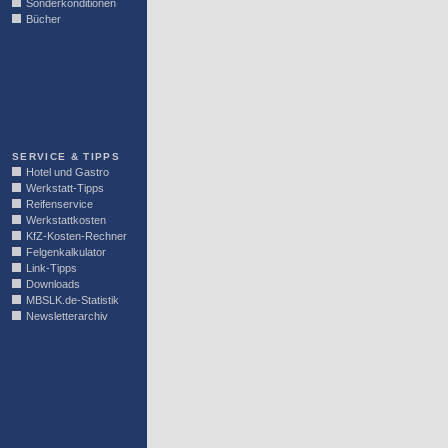
Sonderkonditionen
Bücher
LINKBLOCK
SERVICE & TIPPS
Hotel und Gastro
Werkstatt-Tipps
Reifenservice
Werkstattkosten
KfZ-Kosten-Rechner
Felgenkalkulator
Link-Tipps
Downloads
MBSLK.de-Statistik
Newsletterarchiv