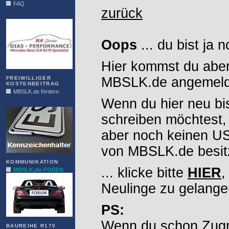
FAQ
zurück
DIAS
Oops
... du bist ja 
Hier kommst du aber
MBSLK.de angemelde
FREIWILLIGER
KOSTENBEITRAG
MBSLK.de fördern
Wenn du hier neu bi
ALFRA
schreiben möchtest,
aber noch keinen 
von MBSLK.de besitz
KOMMUNIKATION
... klicke bitte
HIER
,
MBSLK.de-FOREN
Neulinge zu gelange
PS:
Wenn du schon Zugr
BAUREIHE R170