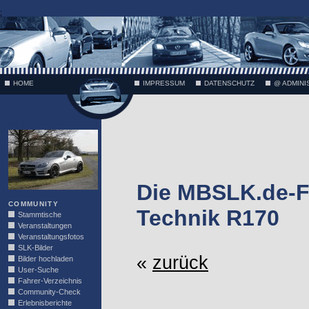
;
HOME
IMPRESSUM
DATENSCHUTZ
@ ADMINI
VÄTH
Die MBSLK.de-F
COMMUNITY
Technik R170
Stammtische
Veranstaltungen
Veranstaltungsfotos
SLK-Bilder
«
zurück
Bilder hochladen
User-Suche
Fahrer-Verzeichnis
Community-Check
Erlebnisberichte