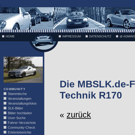
;
HOME
IMPRESSUM
DATENSCHUTZ
@ ADMINI
VÄTH
Die MBSLK.de-F
COMMUNITY
Technik R170
Stammtische
Veranstaltungen
Veranstaltungsfotos
SLK-Bilder
«
zurück
Bilder hochladen
User-Suche
Fahrer-Verzeichnis
Community-Check
Erlebnisberichte