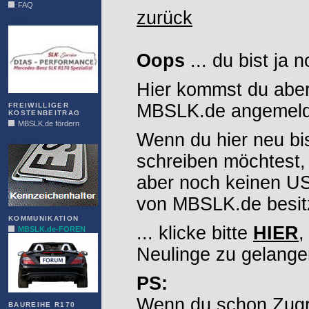
FAQ
zurück
DIAS
Oops
... du bist ja 
Hier kommst du aber
MBSLK.de angemelde
FREIWILLIGER
KOSTENBEITRAG
MBSLK.de fördern
Wenn du hier neu bi
ALFRA
schreiben möchtest,
aber noch keinen 
von MBSLK.de besitz
KOMMUNIKATION
... klicke bitte
HIER
,
MBSLK.de-FOREN
Neulinge zu gelange
PS:
Wenn du schon Zugr
BAUREIHE R170