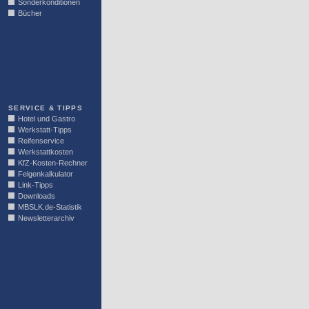
Sonderkonditionen
Bücher
LINKBLOCK
SERVICE & TIPPS
Hotel und Gastro
Werkstatt-Tipps
Reifenservice
Werkstattkosten
KfZ-Kosten-Rechner
Felgenkalkulator
Link-Tipps
Downloads
MBSLK.de-Statistik
Newsletterarchiv