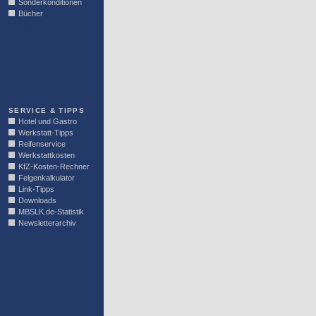
Sonderkonditionen
Bücher
LINKBLOCK
SERVICE & TIPPS
Hotel und Gastro
Werkstatt-Tipps
Reifenservice
Werkstattkosten
KfZ-Kosten-Rechner
Felgenkalkulator
Link-Tipps
Downloads
MBSLK.de-Statistik
Newsletterarchiv