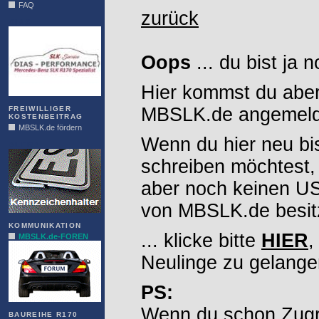
FAQ
zurück
DIAS
Oops
... du bist ja 
Hier kommst du aber
MBSLK.de angemelde
FREIWILLIGER
KOSTENBEITRAG
MBSLK.de fördern
Wenn du hier neu bi
ALFRA
schreiben möchtest,
aber noch keinen 
von MBSLK.de besitz
KOMMUNIKATION
... klicke bitte
HIER
,
MBSLK.de-FOREN
Neulinge zu gelange
PS:
Wenn du schon Zugr
BAUREIHE R170