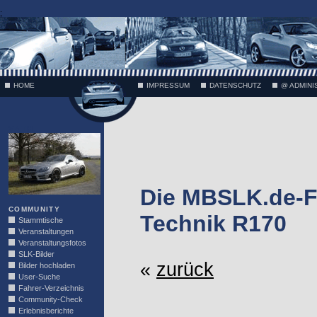
;
HOME
IMPRESSUM
DATENSCHUTZ
@ ADMINI
VÄTH
Die MBSLK.de-F
COMMUNITY
Technik R170
Stammtische
Veranstaltungen
Veranstaltungsfotos
SLK-Bilder
«
zurück
Bilder hochladen
User-Suche
Fahrer-Verzeichnis
Community-Check
Erlebnisberichte