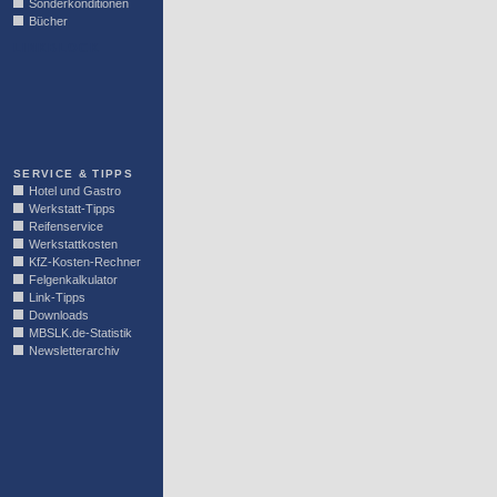
Sonderkonditionen
Bücher
LINKBLOCK
SERVICE & TIPPS
Hotel und Gastro
Werkstatt-Tipps
Reifenservice
Werkstattkosten
KfZ-Kosten-Rechner
Felgenkalkulator
Link-Tipps
Downloads
MBSLK.de-Statistik
Newsletterarchiv