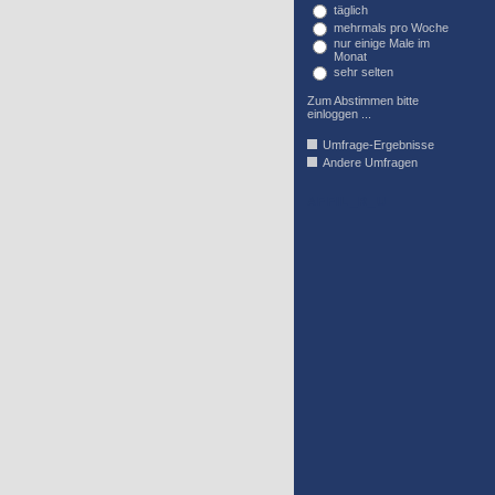
täglich
mehrmals pro Woche
nur einige Male im
Monat
sehr selten
Zum Abstimmen bitte
einloggen ...
Umfrage-Ergebnisse
Andere Umfragen
AFFIL_R_U