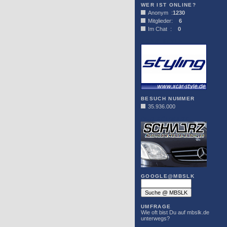
WER IST ONLINE?
Anonym :
1230
Mitglieder:
6
Im Chat :
0
XCAR-STYLE
BESUCH NUMMER
35.936.000
DER SCHWARZ
GOOGLE@MBSLK
UMFRAGE
Wie oft bist Du auf mbslk.de
unterwegs?