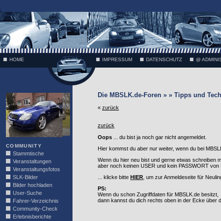
;
HOME
IMPRESSUM
DATENSCHUTZ
@ ADMINI
VÄTH
Die MBSLK.de-Foren » » Tipps und Tech
«
zurück
zurück
Oops
... du bist ja noch gar nicht angemeldet.
COMMUNITY
Hier kommst du aber nur weiter, wenn du bei MBSLK
Stammtische
Wenn du hier neu bist und gerne etwas schreiben 
Veranstaltungen
aber noch keinen USER und kein PASSWORT von MB
Veranstaltungsfotos
SLK-Bilder
... klicke bitte
HIER
, um zur Anmeldeseite für Neuli
Bilder hochladen
PS:
User-Suche
Wenn du schon Zugriffdaten für MBSLK.de besitzt,
dann kannst du dich rechts oben in der Ecke über
Fahrer-Verzeichnis
Community-Check
Erlebnisberichte