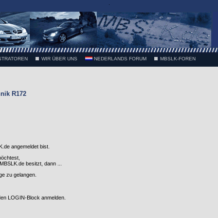
.
STRATOREN
WIR ÜBER UNS
NEDERLANDS FORUM
MBSLK-FOREN
nik R172
.de angemeldet bist.
möchtest,
SLK.de besitzt, dann ...
nge zu gelangen.
 den LOGIN-Block anmelden.