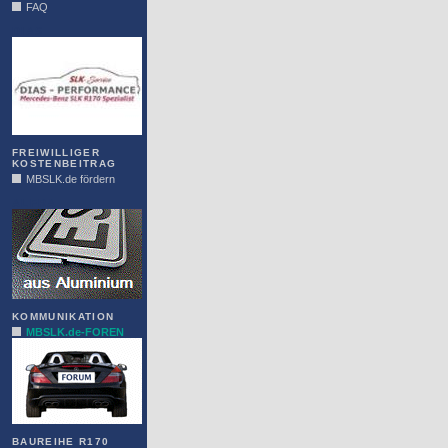
FAQ
DIAS
FREIWILLIGER
KOSTENBEITRAG
MBSLK.de fördern
ALFRA
KOMMUNIKATION
MBSLK.de-FOREN
BAUREIHE R170