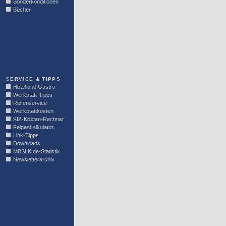
Sonderkonditionen
Bücher
LINKBLOCK
SERVICE & TIPPS
Hotel und Gastro
Werkstatt-Tipps
Reifenservice
Werkstattkosten
KfZ-Kosten-Rechner
Felgenkalkulator
Link-Tipps
Downloads
MBSLK.de-Statistik
Newsletterarchiv