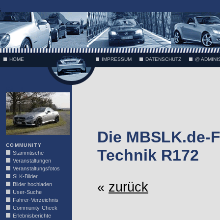
;
HOME
IMPRESSUM
DATENSCHUTZ
@ ADMINI
VÄTH
Die MBSLK.de-F
COMMUNITY
Technik R172
Stammtische
Veranstaltungen
Veranstaltungsfotos
SLK-Bilder
«
zurück
Bilder hochladen
User-Suche
Fahrer-Verzeichnis
Community-Check
Erlebnisberichte