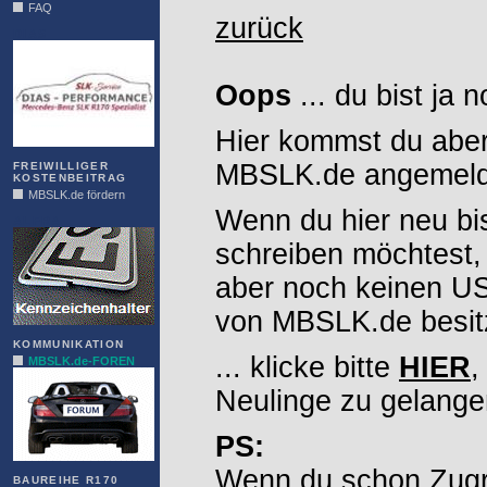
FAQ
zurück
DIAS
Oops
... du bist ja 
Hier kommst du aber
MBSLK.de angemelde
FREIWILLIGER
KOSTENBEITRAG
MBSLK.de fördern
Wenn du hier neu bi
ALFRA
schreiben möchtest,
aber noch keinen 
von MBSLK.de besitz
KOMMUNIKATION
... klicke bitte
HIER
,
MBSLK.de-FOREN
Neulinge zu gelange
PS:
Wenn du schon Zugr
BAUREIHE R170