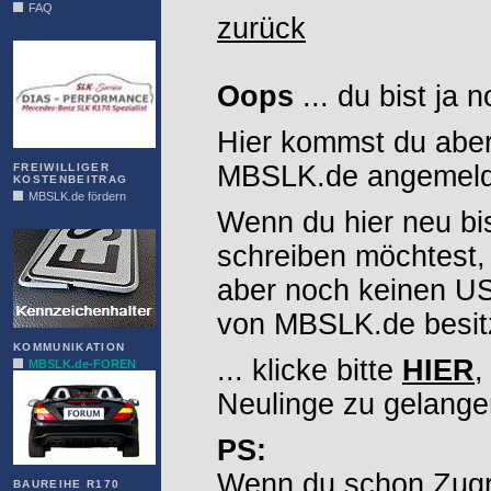
FAQ
zurück
DIAS
Oops
... du bist ja 
Hier kommst du aber
MBSLK.de angemelde
FREIWILLIGER
KOSTENBEITRAG
MBSLK.de fördern
Wenn du hier neu bi
ALFRA
schreiben möchtest,
aber noch keinen 
von MBSLK.de besitz
KOMMUNIKATION
... klicke bitte
HIER
,
MBSLK.de-FOREN
Neulinge zu gelange
PS:
Wenn du schon Zugr
BAUREIHE R170