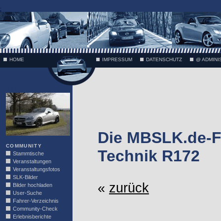
;
HOME
IMPRESSUM
DATENSCHUTZ
@ ADMINI
VÄTH
Die MBSLK.de-F
COMMUNITY
Technik R172
Stammtische
Veranstaltungen
Veranstaltungsfotos
SLK-Bilder
«
zurück
Bilder hochladen
User-Suche
Fahrer-Verzeichnis
Community-Check
Erlebnisberichte