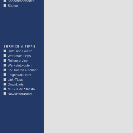
Sonderkonditionen
Bücher
LINKBLOCK
SERVICE & TIPPS
Hotel und Gastro
Werkstatt-Tipps
Reifenservice
Werkstattkosten
KfZ-Kosten-Rechner
Felgenkalkulator
Link-Tipps
Downloads
MBSLK.de-Statistik
Newsletterarchiv