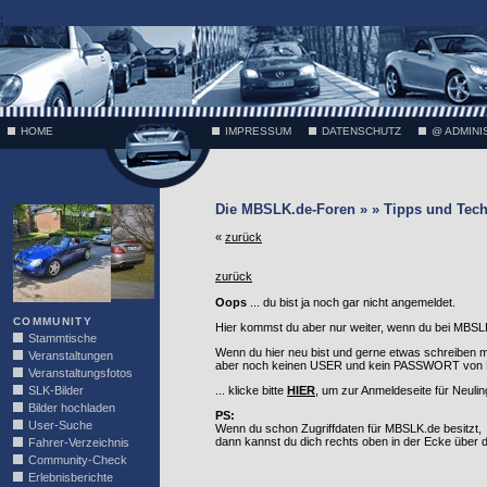
;
HOME
IMPRESSUM
DATENSCHUTZ
@ ADMINI
VÄTH
Die MBSLK.de-Foren » » Tipps und Tech
«
zurück
zurück
Oops
... du bist ja noch gar nicht angemeldet.
COMMUNITY
Hier kommst du aber nur weiter, wenn du bei MBSLK
Stammtische
Wenn du hier neu bist und gerne etwas schreiben 
Veranstaltungen
aber noch keinen USER und kein PASSWORT von MB
Veranstaltungsfotos
SLK-Bilder
... klicke bitte
HIER
, um zur Anmeldeseite für Neuli
Bilder hochladen
PS:
User-Suche
Wenn du schon Zugriffdaten für MBSLK.de besitzt,
dann kannst du dich rechts oben in der Ecke über
Fahrer-Verzeichnis
Community-Check
Erlebnisberichte