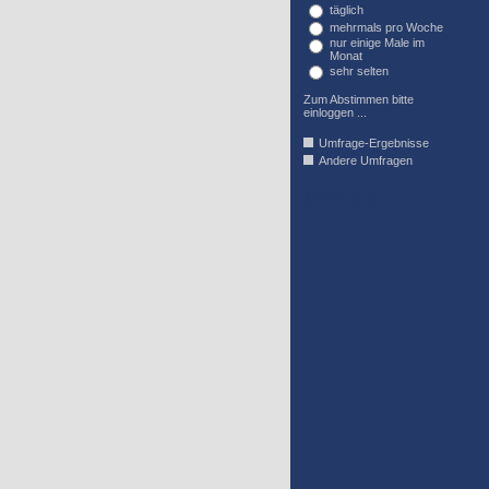
täglich
mehrmals pro Woche
nur einige Male im
Monat
sehr selten
Zum Abstimmen bitte
einloggen ...
Umfrage-Ergebnisse
Andere Umfragen
AFFIL_R_U