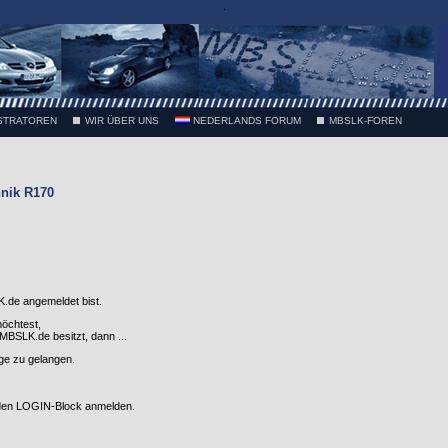
.
STRATOREN
WIR ÜBER UNS
NEDERLANDS FORUM
MBSLK-FOREN
nik R170
.de angemeldet bist.
möchtest,
SLK.de besitzt, dann ...
nge zu gelangen.
 den LOGIN-Block anmelden.