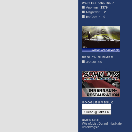
WER IST ONLINE?
Anonym :
1379
Mitglieder:
2
Im Chat :
0
XCAR-STYLE
BESUCH NUMMER
35.930.905
DER SCHWARZ
GOOGLE@MBSLK
UMFRAGE
Wie oft bist Du auf mbslk.de
unterwegs?