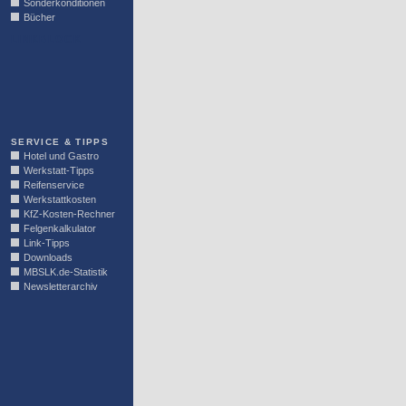
Sonderkonditionen
Bücher
LINKBLOCK
SERVICE & TIPPS
Hotel und Gastro
Werkstatt-Tipps
Reifenservice
Werkstattkosten
KfZ-Kosten-Rechner
Felgenkalkulator
Link-Tipps
Downloads
MBSLK.de-Statistik
Newsletterarchiv