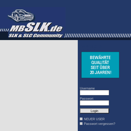
WINDSCHOTT
DESIGN
Username
Passwort
NEUER USER
Passwort vergessen?