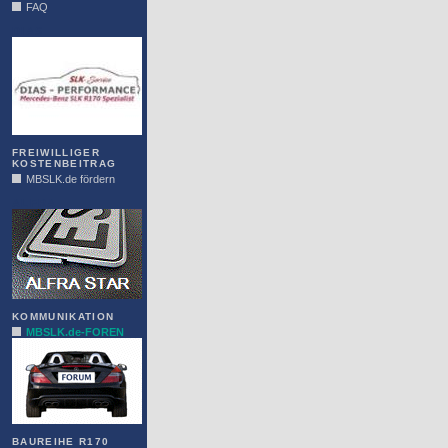
FAQ
DIAS
FREIWILLIGER
KOSTENBEITRAG
MBSLK.de fördern
ALFRA
KOMMUNIKATION
MBSLK.de-FOREN
BAUREIHE R170