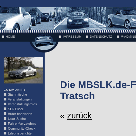
;
HOME
IMPRESSUM
DATENSCHUTZ
@ ADMINI
VÄTH
Die MBSLK.de-F
COMMUNITY
Tratsch
Stammtische
Veranstaltungen
Veranstaltungsfotos
SLK-Bilder
«
zurück
Bilder hochladen
User-Suche
Fahrer-Verzeichnis
Community-Check
Erlebnisberichte