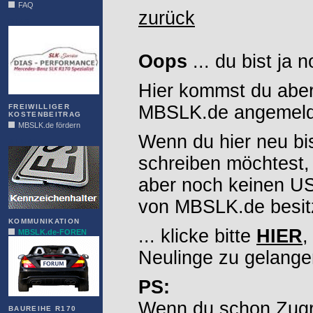
FAQ
zurück
DIAS
Oops
... du bist ja 
Hier kommst du aber
MBSLK.de angemelde
FREIWILLIGER
KOSTENBEITRAG
MBSLK.de fördern
Wenn du hier neu bi
ALFRA
schreiben möchtest,
aber noch keinen 
von MBSLK.de besitz
KOMMUNIKATION
... klicke bitte
HIER
,
MBSLK.de-FOREN
Neulinge zu gelange
PS:
Wenn du schon Zugr
BAUREIHE R170