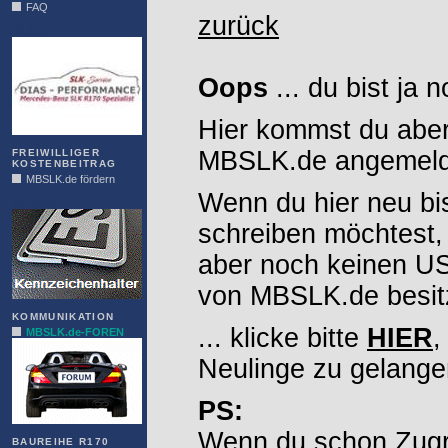
FAQ
zurück
DIAS
Oops
... du bist ja 
Hier kommst du aber
MBSLK.de angemelde
FREIWILLIGER
KOSTENBEITRAG
MBSLK.de fördern
Wenn du hier neu bi
ALFRA
schreiben möchtest,
aber noch keinen 
von MBSLK.de besitz
KOMMUNIKATION
... klicke bitte
HIER
,
MBSLK.de-FOREN
Neulinge zu gelange
PS:
Wenn du schon Zugr
BAUREIHE R170