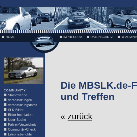
;
HOME
IMPRESSUM
DATENSCHUTZ
@ ADMINI
VÄTH
Die MBSLK.de-F
COMMUNITY
und Treffen
Stammtische
Veranstaltungen
Veranstaltungsfotos
SLK-Bilder
«
zurück
Bilder hochladen
User-Suche
Fahrer-Verzeichnis
Community-Check
Erlebnisberichte