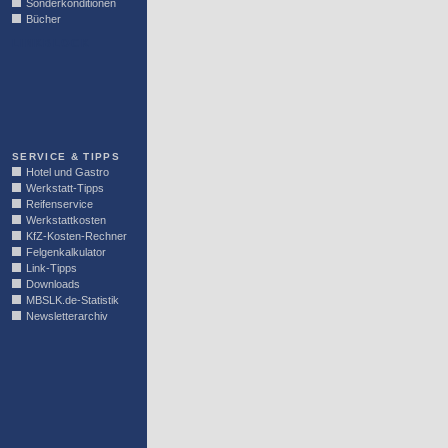
Sonderkonditionen
Bücher
LINKBLOCK
SERVICE & TIPPS
Hotel und Gastro
Werkstatt-Tipps
Reifenservice
Werkstattkosten
KfZ-Kosten-Rechner
Felgenkalkulator
Link-Tipps
Downloads
MBSLK.de-Statistik
Newsletterarchiv