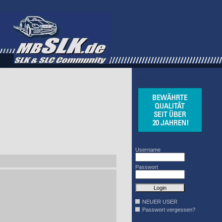
WINDSCHOTT
DESIGN
Username
Passwort
NEUER USER
Passwort vergessen?