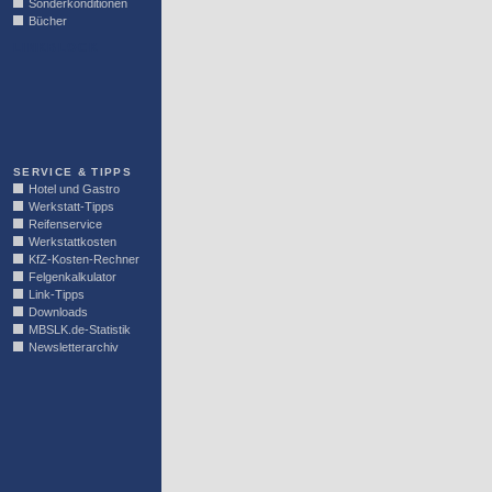
Sonderkonditionen
Bücher
LINKBLOCK
SERVICE & TIPPS
Hotel und Gastro
Werkstatt-Tipps
Reifenservice
Werkstattkosten
KfZ-Kosten-Rechner
Felgenkalkulator
Link-Tipps
Downloads
MBSLK.de-Statistik
Newsletterarchiv