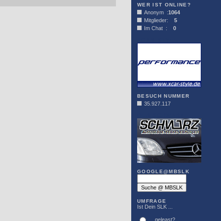
WER IST ONLINE?
Anonym :
1064
Mitglieder:
5
Im Chat :
0
XCAR-STYLE
BESUCH NUMMER
35.927.117
DER SCHWARZ
GOOGLE@MBSLK
UMFRAGE
Ist Dein SLK ...
... geleast?