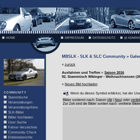
;
HOME
IMPRESSUM
DATENSCHUTZ
@ ADMINI
MBSLK - SLK & SLC Community » Galer
VÄTH
«
zurück
Ausfahrten und Treffen
»
Saison 2016
92. Stammtisch Wikinger - Weihnachtsessen (26
»
Neues Bild hochladen
COMMUNITY
Wenn du dieses Symbol erblickst, hat der User 
Stammtische
Bilder sortieren nach: Datum (
Alt
|
Neu
) oder
verlin
Veranstaltungen
Zur Zeit sind die Bilder sortiert nach: verlinkte Bild
Veranstaltungsfotos
SLK-Bilder
Bilder hochladen
User-Suche
Fahrer-Verzeichnis
Community-Check
Erlebnisberichte