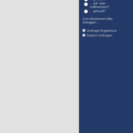
... teil- oder
vollfinanziert?
... gekauft?
Zum Abstimmen bitte
einloggen ...
Umfrage-Ergebnisse
Andere Umfragen
AFFIL_R_U