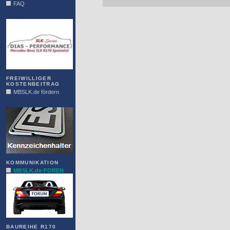
FAQ
DIAS
FREIWILLIGER
KOSTENBEITRAG
MBSLK.de fördern
ALFRA
KOMMUNIKATION
MBSLK.de-FOREN
BAUREIHE R170