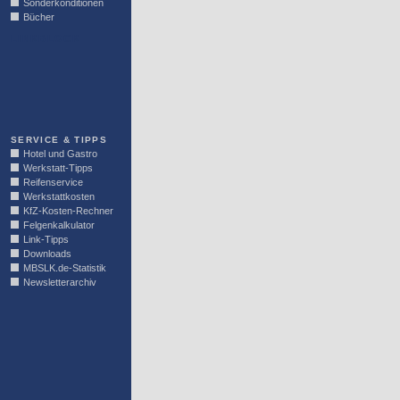
Sonderkonditionen
Bücher
LINKBLOCK
SERVICE & TIPPS
Hotel und Gastro
Werkstatt-Tipps
Reifenservice
Werkstattkosten
KfZ-Kosten-Rechner
Felgenkalkulator
Link-Tipps
Downloads
MBSLK.de-Statistik
Newsletterarchiv