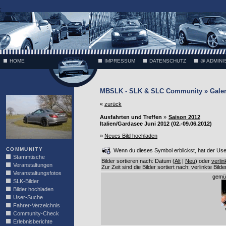
;
HOME
IMPRESSUM
DATENSCHUTZ
@ ADMINI
MBSLK - SLK & SLC Community » Galer
VÄTH
«
zurück
Ausfahrten und Treffen
»
Saison 2012
Italien/Gardasee Juni 2012 (02.-09.06.2012)
»
Neues Bild hochladen
COMMUNITY
Wenn du dieses Symbol erblickst, hat der User 
Stammtische
Bilder sortieren nach: Datum (
Alt
|
Neu
) oder
verlin
Veranstaltungen
Zur Zeit sind die Bilder sortiert nach: verlinkte Bild
Veranstaltungsfotos
gemüt
SLK-Bilder
Bilder hochladen
User-Suche
Fahrer-Verzeichnis
Community-Check
Erlebnisberichte