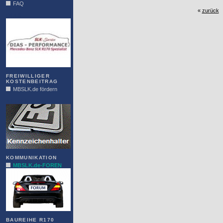
FAQ
«
zurück
DIAS
FREIWILLIGER
KOSTENBEITRAG
MBSLK.de fördern
ALFRA
KOMMUNIKATION
MBSLK.de-FOREN
BAUREIHE R170