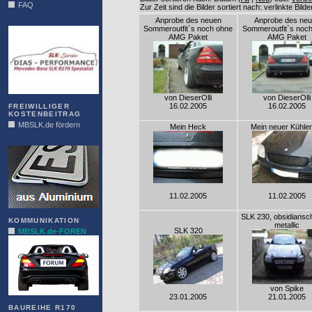
FAQ
Zur Zeit sind die Bilder sortiert nach: verlinkte Bild
Anprobe des neuen
Anprobe des ne
DIAS
Sommeroutfit`s noch ohne
Sommeroutfit`s noc
AMG Paket
AMG Paket
von DieserOlli
von DieserOlli
16.02.2005
16.02.2005
FREIWILLIGER
KOSTENBEITRAG
MBSLK.de fördern
Mein Heck
Mein neuer Kühlerg
ALFRA
11.02.2005
11.02.2005
SLK 230, obsidiansc
KOMMUNIKATION
metallic
SLK 320
MBSLK.de-FOREN
von Spike
23.01.2005
21.01.2005
BAUREIHE R170