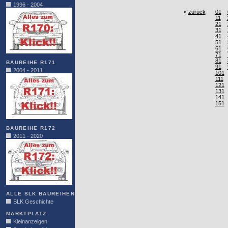
1996 - 2004
«
zurück
01
11
21
31
41
51
61
71
81
BAUREIHE R171
91
2004 - 2011
101
111
121
131
141
151
BAUREIHE R172
2011 - 2020
ALLE SLK BAUREIHEN
SLK Geschichte
MARKTPLATZ
Kleinanzeigen