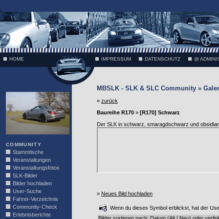
;
HOME
IMPRESSUM
DATENSCHUTZ
@ ADMINI
MBSLK - SLK & SLC Community » Galer
VÄTH
«
zurück
Baureihe R170
»
[R170] Schwarz
Der SLK in schwarz, smaragdschwarz und obsidi
COMMUNITY
Stammtische
Veranstaltungen
Veranstaltungsfotos
SLK-Bilder
Bilder hochladen
User-Suche
»
Neues Bild hochladen
Fahrer-Verzeichnis
Community-Check
Wenn du dieses Symbol erblickst, hat der User 
Erlebnisberichte
Bilder sortieren nach: Datum (
Alt
|
Neu
) oder
verlin