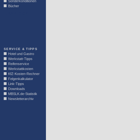
Sonderkonditionen
Bücher
LINKBLOCK
SERVICE & TIPPS
Hotel und Gastro
Werkstatt-Tipps
Reifenservice
Werkstattkosten
KfZ-Kosten-Rechner
Felgenkalkulator
Link-Tipps
Downloads
MBSLK.de-Statistik
Newsletterarchiv