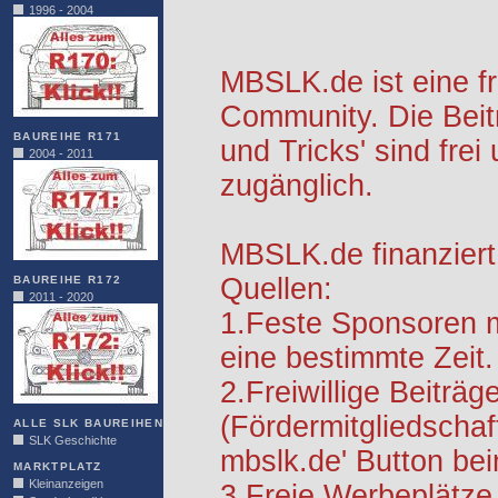
1996 - 2004
MBSLK.de ist eine f
Community. Die Beit
BAUREIHE R171
und Tricks' sind frei
2004 - 2011
zugänglich.
MBSLK.de finanziert
Quellen:
BAUREIHE R172
2011 - 2020
1.Feste Sponsoren m
eine bestimmte Zeit.
2.Freiwillige Beiträg
(Fördermitgliedschaf
ALLE SLK BAUREIHEN
SLK Geschichte
mbslk.de' Button be
MARKTPLATZ
Kleinanzeigen
3.Freie Werbeplätze