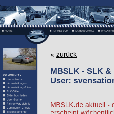
;
HOME
IMPRESSUM
DATENSCHUTZ
@ ADMINI
VÄTH
«
zurück
MBSLK - SLK &
COMMUNITY
User: svensatio
Stammtische
Veranstaltungen
Veranstaltungsfotos
SLK-Bilder
Bilder hochladen
User-Suche
MBSLK.de aktuell -
Fahrer-Verzeichnis
Community-Check
erscheint wöchentlic
Erlebnisberichte