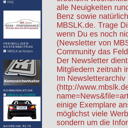
FAQ
alle Neuigkeiten ru
DIAS
Benz sowie natürlich
MBSLK.de. Trage Dic
wenn Du es noch nic
(Newsletter von MB
FREIWILLIGER
KOSTENBEITRAG
Community das Feld 
MBSLK.de fördern
ALFRA
Der Newsletter dient
Mitgliedern zeitnah i
Im Newsletterarchiv
(http://www.mbslk.d
KOMMUNIKATION
name=News&file=arti
MBSLK.de-FOREN
einige Exemplare an
möglichst viele Werb
sondern um die Info
BAUREIHE R170