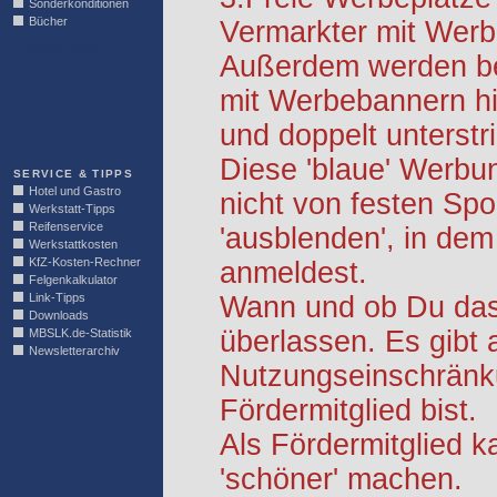
Sonderkonditionen
Bücher
Vermarkter mit Werb
LINKBLOCK
Außerdem werden be
mit Werbebannern hi
und doppelt unterstr
Diese 'blaue' Werbu
SERVICE & TIPPS
Hotel und Gastro
nicht von festen S
Werkstatt-Tipps
Reifenservice
'ausblenden', in dem
Werkstattkosten
KfZ-Kosten-Rechner
anmeldest.
Felgenkalkulator
Link-Tipps
Wann und ob Du das 
Downloads
überlassen. Es gibt 
MBSLK.de-Statistik
Newsletterarchiv
Nutzungseinschränk
Fördermitglied bist.
Als Fördermitglied k
'schöner' machen.