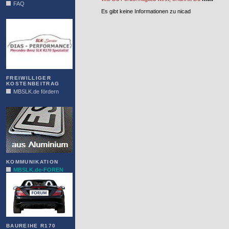
FAQ
Es gibt keine Informationen zu nicad
DIAS
FREIWILLIGER
KOSTENBEITRAG
MBSLK.de fördern
ALFRA
KOMMUNIKATION
MBSLK.de-FOREN
BAUREIHE R170