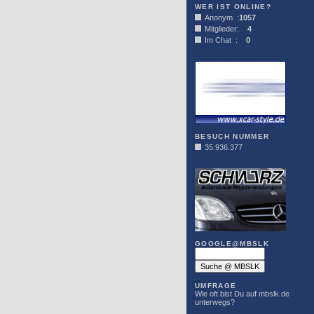
WER IST ONLINE?
Anonym :
1057
Mitglieder:
4
Im Chat :
0
XCAR-STYLE
BESUCH NUMMER
35.936.377
DER SCHWARZ
GOOGLE@MBSLK
UMFRAGE
Wie oft bist Du auf mbslk.de
unterwegs?