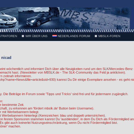
.
STRATOREN
WIR ÜBER UNS
NEDERLANDS FORUM
MBSLK-FOREN
 nicad
int wöchentlich und informiert Dich über alle Neuigkeiten rund um den SLK/Mercedes-Benz 
 gemacht hast. (Newsletter von MBSLK.de - The SLK-Community das Feld ja anklicken).
rn zeitnah informieren.
php?name=News&file=article&sid=930) kannst Du Dir einige Exemplare ansehen - es geht ni
 Die Beiträge im Forum sowie 'Tipps und Tricks' sind frei und für jedermann zugänglich.
n:
e bestimmte Zeit.
edschaft, zu erkennen am 'fördert mbslk.de' Button beim Username).
r mit Werbebannern belegt.
Werbebannern hinterlegt (Kennzeichen: blau und doppelt unterstrichen).
 von festen Sponsoren stammen kannst Du 'ausblenden', in dem Du Dich als Fördermitglied an
s gibt auch keinerlei Nutzungseinschränkung, wenn Du nicht Fördermitglied bist.
chöner' machen.