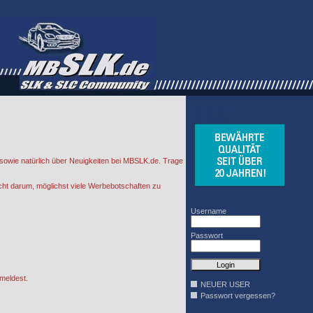
WINDSCHOTT
DESIGN
sowie natürlich über Neuigkeiten bei MBSLK.de. Trage
cht darum, möglichst viele Werbebotschaften zu
Username
Passwort
meldest.
NEUER USER
Passwort vergessen?