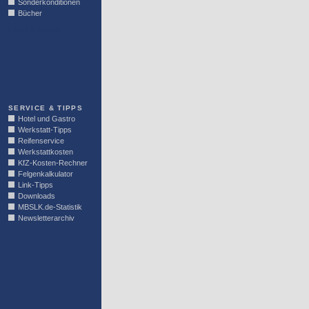
Sonderkonditionen
Bücher
LINKBLOCK
SERVICE & TIPPS
Hotel und Gastro
Werkstatt-Tipps
Reifenservice
Werkstattkosten
KfZ-Kosten-Rechner
Felgenkalkulator
Link-Tipps
Downloads
MBSLK.de-Statistik
Newsletterarchiv