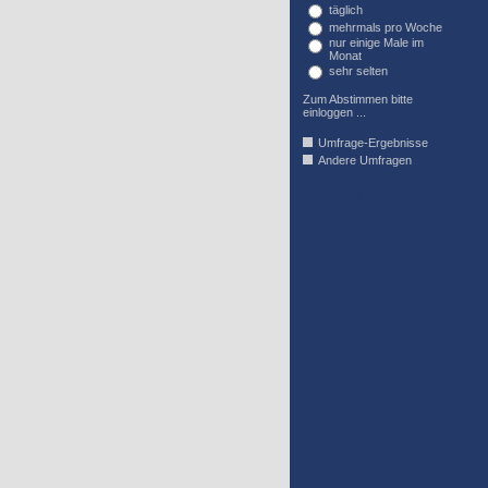
täglich
mehrmals pro Woche
nur einige Male im
Monat
sehr selten
Zum Abstimmen bitte
einloggen ...
Umfrage-Ergebnisse
Andere Umfragen
AFFIL_R_U