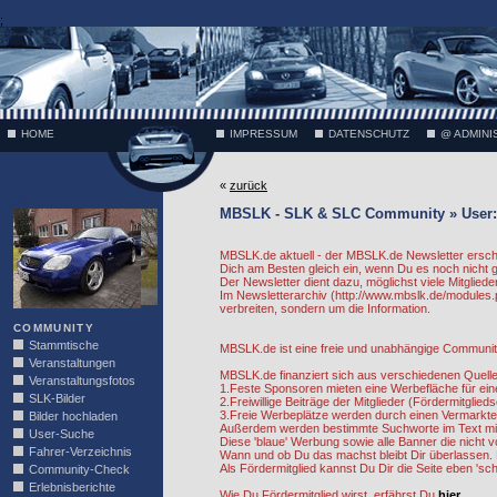
;
HOME
IMPRESSUM
DATENSCHUTZ
@ ADMINI
«
zurück
VÄTH
MBSLK - SLK & SLC Community » User:
MBSLK.de aktuell - der MBSLK.de Newsletter ersche
Dich am Besten gleich ein, wenn Du es noch nicht
Der Newsletter dient dazu, möglichst viele Mitgliede
Im Newsletterarchiv (http://www.mbslk.de/modules.
verbreiten, sondern um die Information.
COMMUNITY
Stammtische
MBSLK.de ist eine freie und unabhängige Community.
Veranstaltungen
MBSLK.de finanziert sich aus verschiedenen Quelle
Veranstaltungsfotos
1.Feste Sponsoren mieten eine Werbefläche für ein
SLK-Bilder
2.Freiwillige Beiträge der Mitglieder (Fördermitgli
3.Freie Werbeplätze werden durch einen Vermarkte
Bilder hochladen
Außerdem werden bestimmte Suchworte im Text mit 
User-Suche
Diese 'blaue' Werbung sowie alle Banner die nicht
Fahrer-Verzeichnis
Wann und ob Du das machst bleibt Dir überlassen. E
Als Fördermitglied kannst Du Dir die Seite eben 's
Community-Check
Erlebnisberichte
Wie Du Fördermitglied wirst, erfährst Du
hier.