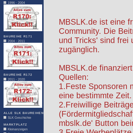
1996 - 2004
MBSLK.de ist eine f
Community. Die Beit
BAUREIHE R171
und Tricks' sind frei
2004 - 2011
zugänglich.
MBSLK.de finanziert
Quellen:
BAUREIHE R172
2011 - 2020
1.Feste Sponsoren m
eine bestimmte Zeit.
2.Freiwillige Beiträg
(Fördermitgliedschaf
ALLE SLK BAUREIHEN
SLK Geschichte
mbslk.de' Button be
MARKTPLATZ
Kleinanzeigen
3.Freie Werbeplätze