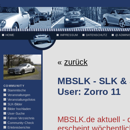
;
HOME
IMPRESSUM
DATENSCHUTZ
@ ADMINI
VÄTH
«
zurück
MBSLK - SLK &
COMMUNITY
User: Zorro 11
Stammtische
Veranstaltungen
Veranstaltungsfotos
SLK-Bilder
Bilder hochladen
User-Suche
MBSLK.de aktuell -
Fahrer-Verzeichnis
Community-Check
erscheint wöchentlic
Erlebnisberichte