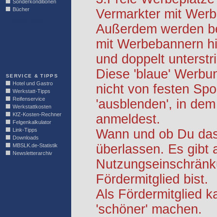
Sonderkonditionen
Bücher
Vermarkter mit Werb
LINKBLOCK
Außerdem werden be
mit Werbebannern hi
und doppelt unterstr
Diese 'blaue' Werbu
SERVICE & TIPPS
Hotel und Gastro
nicht von festen S
Werkstatt-Tipps
Reifenservice
'ausblenden', in dem
Werkstattkosten
KfZ-Kosten-Rechner
anmeldest.
Felgenkalkulator
Link-Tipps
Wann und ob Du das 
Downloads
überlassen. Es gibt 
MBSLK.de-Statistik
Newsletterarchiv
Nutzungseinschränk
Fördermitglied bist.
Als Fördermitglied k
'schöner' machen.