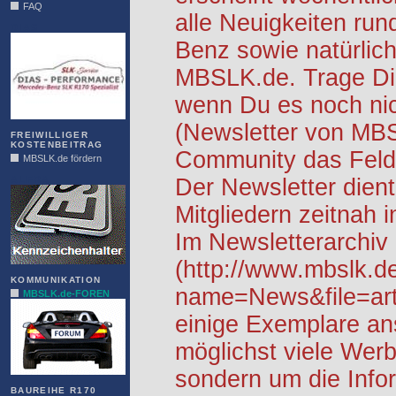
FAQ
alle Neuigkeiten ru
DIAS
Benz sowie natürlich
MBSLK.de. Trage Dic
wenn Du es noch nic
(Newsletter von MB
FREIWILLIGER
KOSTENBEITRAG
Community das Feld 
MBSLK.de fördern
ALFRA
Der Newsletter dient
Mitgliedern zeitnah i
Im Newsletterarchiv
(http://www.mbslk.d
KOMMUNIKATION
name=News&file=arti
MBSLK.de-FOREN
einige Exemplare an
möglichst viele Werb
sondern um die Info
BAUREIHE R170