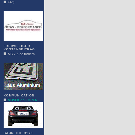
FAQ
DIAS
FREIWILLIGER
KOSTENBEITRAG
MBSLK.de fördern
ALFRA
KOMMUNIKATION
MBSLK.de-FOREN
BAUREIHE R170