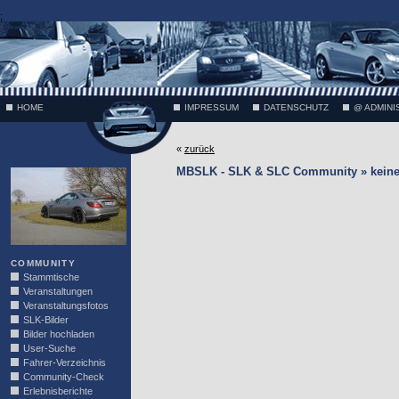
;
HOME
IMPRESSUM
DATENSCHUTZ
@ ADMINI
«
zurück
VÄTH
MBSLK - SLK & SLC Community » keine I
COMMUNITY
Stammtische
Veranstaltungen
Veranstaltungsfotos
SLK-Bilder
Bilder hochladen
User-Suche
Fahrer-Verzeichnis
Community-Check
Erlebnisberichte