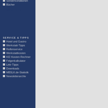
Sonderkonditionen
Bücher
LINKBLOCK
SERVICE & TIPPS
Hotel und Gastro
Werkstatt-Tipps
Reifenservice
Werkstattkosten
KfZ-Kosten-Rechner
Felgenkalkulator
Link-Tipps
Downloads
MBSLK.de-Statistik
Newsletterarchiv