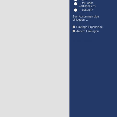
... teil- oder
vollfinanziert?
... gekauft?
Zum Abstimmen bitte
einloggen ...
Umfrage-Ergebnisse
Andere Umfragen
AFFIL_R_U