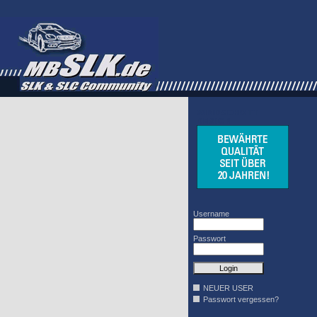
WINDSCHOTT
DESIGN
Username
Passwort
NEUER USER
Passwort vergessen?