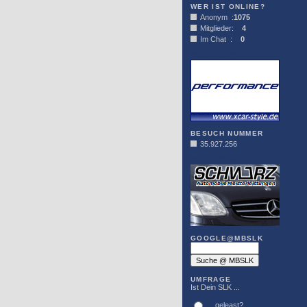
WER IST ONLINE?
Anonym :
1075
Mitglieder:
4
Im Chat :
0
XCAR-STYLE
BESUCH NUMMER
35.927.256
DER SCHWARZ
GOOGLE@MBSLK
UMFRAGE
Ist Dein SLK ...
... geleast?