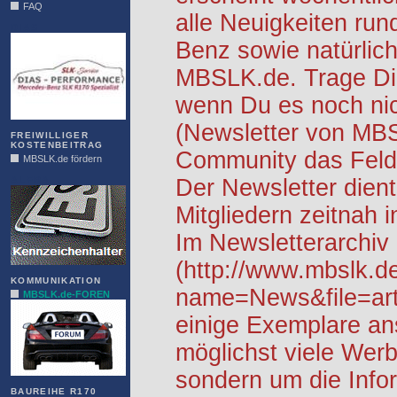
FAQ
alle Neuigkeiten ru
DIAS
Benz sowie natürlich
MBSLK.de. Trage Dic
wenn Du es noch nic
(Newsletter von MB
FREIWILLIGER
KOSTENBEITRAG
Community das Feld 
MBSLK.de fördern
ALFRA
Der Newsletter dient
Mitgliedern zeitnah i
Im Newsletterarchiv
(http://www.mbslk.d
KOMMUNIKATION
name=News&file=arti
MBSLK.de-FOREN
einige Exemplare an
möglichst viele Werb
sondern um die Info
BAUREIHE R170