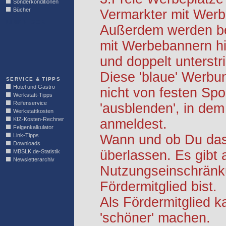
Sonderkonditionen
Bücher
Vermarkter mit Werb
LINKBLOCK
Außerdem werden be
mit Werbebannern hi
und doppelt unterstr
Diese 'blaue' Werbu
SERVICE & TIPPS
Hotel und Gastro
nicht von festen S
Werkstatt-Tipps
Reifenservice
'ausblenden', in dem
Werkstattkosten
KfZ-Kosten-Rechner
anmeldest.
Felgenkalkulator
Link-Tipps
Wann und ob Du das 
Downloads
überlassen. Es gibt 
MBSLK.de-Statistik
Newsletterarchiv
Nutzungseinschränk
Fördermitglied bist.
Als Fördermitglied k
'schöner' machen.