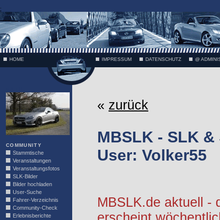
;
HOME
IMPRESSUM
DATENSCHUTZ
@ ADMINI
VÄTH
«
zurück
MBSLK - SLK &
COMMUNITY
User: Volker55
Stammtische
Veranstaltungen
Veranstaltungsfotos
SLK-Bilder
Bilder hochladen
User-Suche
MBSLK.de aktuell -
Fahrer-Verzeichnis
Community-Check
erscheint wöchentlic
Erlebnisberichte