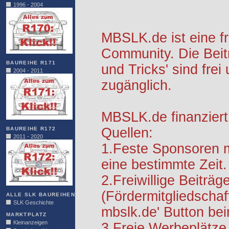
1996 - 2004
MBSLK.de ist eine f
Community. Die Beit
BAUREIHE R171
und Tricks' sind frei
2004 - 2011
zugänglich.
MBSLK.de finanziert
Quellen:
BAUREIHE R172
2011 - 2020
1.Feste Sponsoren m
eine bestimmte Zeit.
2.Freiwillige Beiträg
(Fördermitgliedschaf
ALLE SLK BAUREIHEN
SLK Geschichte
mbslk.de' Button be
MARKTPLATZ
Kleinanzeigen
3.Freie Werbeplätze