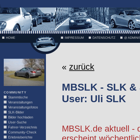
;
HOME
IMPRESSUM
DATENSCHUTZ
@ ADMINI
VÄTH
«
zurück
MBSLK - SLK &
COMMUNITY
User: Uli SLK
Stammtische
Veranstaltungen
Veranstaltungsfotos
SLK-Bilder
Bilder hochladen
User-Suche
MBSLK.de aktuell -
Fahrer-Verzeichnis
Community-Check
erscheint wöchentlic
Erlebnisberichte