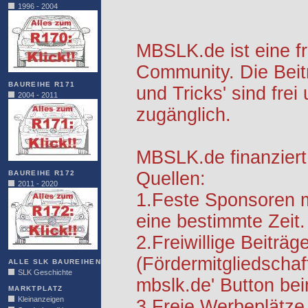
1996 - 2004
MBSLK.de ist eine f
Community. Die Beit
BAUREIHE R171
und Tricks' sind frei
2004 - 2011
zugänglich.
MBSLK.de finanziert
Quellen:
BAUREIHE R172
2011 - 2020
1.Feste Sponsoren m
eine bestimmte Zeit.
2.Freiwillige Beiträg
(Fördermitgliedschaf
ALLE SLK BAUREIHEN
SLK Geschichte
mbslk.de' Button be
MARKTPLATZ
Kleinanzeigen
3.Freie Werbeplätze