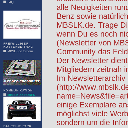
FAQ
alle Neuigkeiten ru
DIAS
Benz sowie natürlich
MBSLK.de. Trage Dic
wenn Du es noch nic
(Newsletter von MB
FREIWILLIGER
KOSTENBEITRAG
Community das Feld 
MBSLK.de fördern
ALFRA
Der Newsletter dient
Mitgliedern zeitnah i
Im Newsletterarchiv
(http://www.mbslk.d
KOMMUNIKATION
name=News&file=arti
MBSLK.de-FOREN
einige Exemplare an
möglichst viele Werb
sondern um die Info
BAUREIHE R170