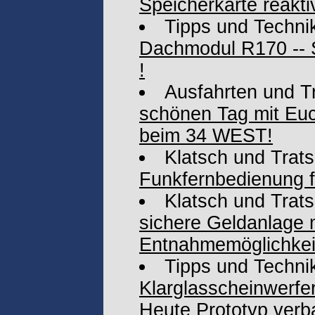
Speicherkarte reakti
Tipps und Techni
Dachmodul R170 -- 
!
Ausfahrten und T
schönen Tag mit Euc
beim 34 WEST!
Klatsch und Trat
Funkfernbedienung f
Klatsch und Trat
sichere Geldanlage 
Entnahmemöglichkei
Tipps und Techni
Klarglasscheinwerfer
Heute Prototyp verb