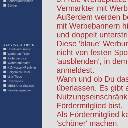
Sonderkonditionen
Bücher
Vermarkter mit Werb
LINKBLOCK
Außerdem werden be
mit Werbebannern hi
und doppelt unterstr
Diese 'blaue' Werbu
SERVICE & TIPPS
Hotel und Gastro
nicht von festen S
Werkstatt-Tipps
Reifenservice
'ausblenden', in dem
Werkstattkosten
KfZ-Kosten-Rechner
anmeldest.
Felgenkalkulator
Link-Tipps
Wann und ob Du das 
Downloads
überlassen. Es gibt 
MBSLK.de-Statistik
Newsletterarchiv
Nutzungseinschränk
Fördermitglied bist.
Als Fördermitglied k
'schöner' machen.