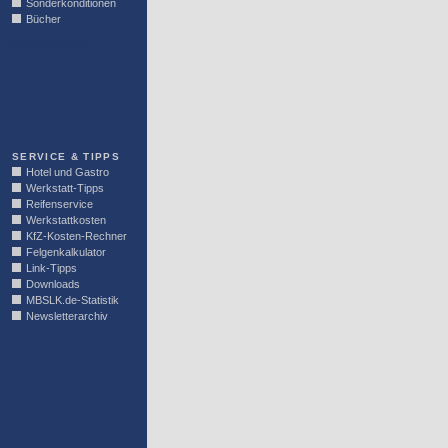
Sonderkonditionen
Bücher
LINKBLOCK
SERVICE & TIPPS
Hotel und Gastro
Werkstatt-Tipps
Reifenservice
Werkstattkosten
KfZ-Kosten-Rechner
Felgenkalkulator
Link-Tipps
Downloads
MBSLK.de-Statistik
Newsletterarchiv