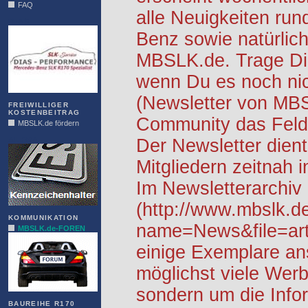
FAQ
alle Neuigkeiten ru
DIAS
Benz sowie natürlich
MBSLK.de. Trage Dic
wenn Du es noch nic
(Newsletter von MB
FREIWILLIGER
KOSTENBEITRAG
Community das Feld 
MBSLK.de fördern
ALFRA
Der Newsletter dient
Mitgliedern zeitnah i
Im Newsletterarchiv
(http://www.mbslk.d
KOMMUNIKATION
name=News&file=arti
MBSLK.de-FOREN
einige Exemplare an
möglichst viele Werb
sondern um die Info
BAUREIHE R170