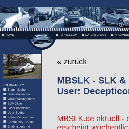
;
HOME
IMPRESSUM
DATENSCHUTZ
@ ADMINI
VÄTH
«
zurück
MBSLK - SLK &
COMMUNITY
User: Deceptico
Stammtische
Veranstaltungen
Veranstaltungsfotos
SLK-Bilder
Bilder hochladen
User-Suche
MBSLK.de aktuell -
Fahrer-Verzeichnis
Community-Check
erscheint wöchentlic
Erlebnisberichte