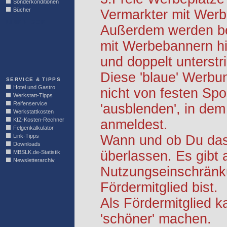
Sonderkonditionen
Bücher
Vermarkter mit Werb
LINKBLOCK
Außerdem werden be
mit Werbebannern hi
und doppelt unterstr
Diese 'blaue' Werbu
SERVICE & TIPPS
Hotel und Gastro
nicht von festen S
Werkstatt-Tipps
Reifenservice
'ausblenden', in dem
Werkstattkosten
KfZ-Kosten-Rechner
anmeldest.
Felgenkalkulator
Link-Tipps
Wann und ob Du das 
Downloads
überlassen. Es gibt 
MBSLK.de-Statistik
Newsletterarchiv
Nutzungseinschränk
Fördermitglied bist.
Als Fördermitglied k
'schöner' machen.