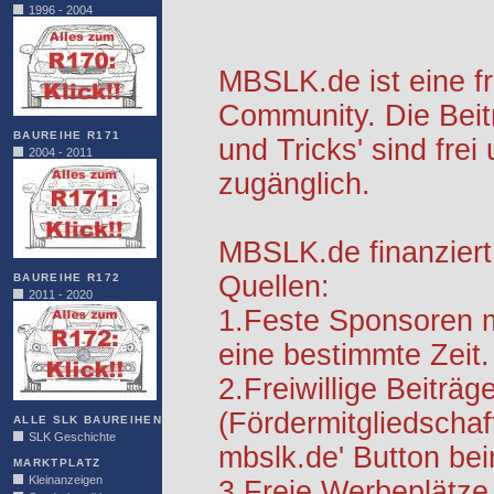
1996 - 2004
MBSLK.de ist eine f
Community. Die Beit
BAUREIHE R171
und Tricks' sind frei
2004 - 2011
zugänglich.
MBSLK.de finanziert
Quellen:
BAUREIHE R172
2011 - 2020
1.Feste Sponsoren m
eine bestimmte Zeit.
2.Freiwillige Beiträg
(Fördermitgliedschaf
ALLE SLK BAUREIHEN
SLK Geschichte
mbslk.de' Button be
MARKTPLATZ
Kleinanzeigen
3.Freie Werbeplätze