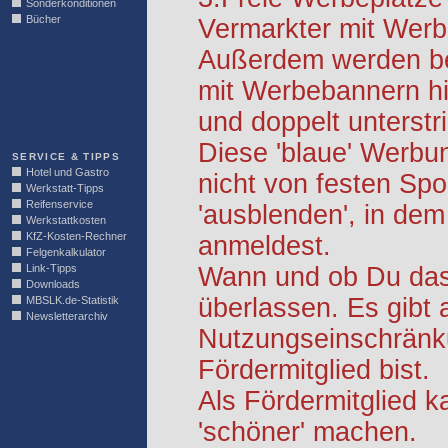
Sonderkonditionen
Bücher
Vermarkter mit Werb
LINKBLOCK
Außerdem werden be
mit Werbebannern hi
und doppelt unterstr
Diese 'blaue' Werbu
SERVICE & TIPPS
Hotel und Gastro
nicht von festen S
Werkstatt-Tipps
Reifenservice
'ausblenden', in dem
Werkstattkosten
KfZ-Kosten-Rechner
anmeldest.
Felgenkalkulator
Link-Tipps
Wann und ob Du das 
Downloads
überlassen. Es gibt 
MBSLK.de-Statistik
Newsletterarchiv
Nutzungseinschränk
Fördermitglied bist.
Als Fördermitglied k
'schöner' machen.