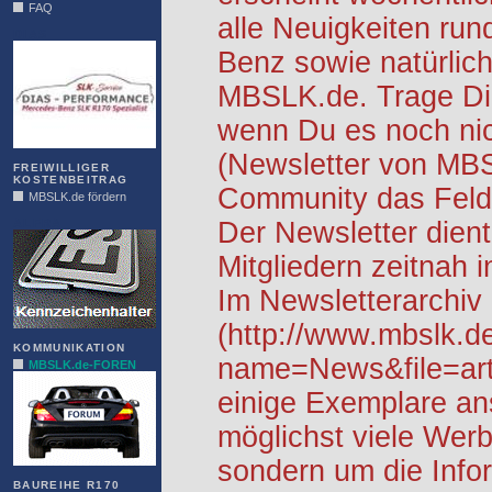
FAQ
alle Neuigkeiten ru
DIAS
Benz sowie natürlich
MBSLK.de. Trage Dic
wenn Du es noch nic
(Newsletter von MB
FREIWILLIGER
KOSTENBEITRAG
Community das Feld 
MBSLK.de fördern
ALFRA
Der Newsletter dient
Mitgliedern zeitnah i
Im Newsletterarchiv
(http://www.mbslk.d
KOMMUNIKATION
name=News&file=arti
MBSLK.de-FOREN
einige Exemplare an
möglichst viele Werb
sondern um die Info
BAUREIHE R170