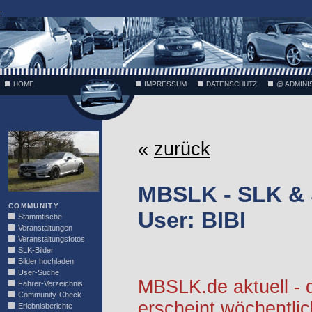
;
HOME
IMPRESSUM
DATENSCHUTZ
@ ADMINI
VÄTH
«
zurück
MBSLK - SLK &
COMMUNITY
User: BIBI
Stammtische
Veranstaltungen
Veranstaltungsfotos
SLK-Bilder
Bilder hochladen
User-Suche
MBSLK.de aktuell -
Fahrer-Verzeichnis
Community-Check
erscheint wöchentlic
Erlebnisberichte