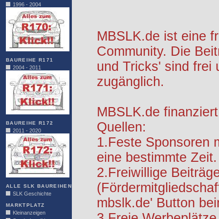
1996 - 2004
MBSLK.de ist eine f
Community. Die Beit
BAUREIHE R171
und Tricks' sind frei
2004 - 2011
zugänglich.
MBSLK.de finanziert
Quellen:
BAUREIHE R172
2011 - 2020
1.Feste Sponsoren m
eine bestimmte Zeit.
2.Freiwillige Beiträg
(Fördermitgliedschaf
ALLE SLK BAUREIHEN
SLK Geschichte
mbslk.de' Button be
MARKTPLATZ
Kleinanzeigen
3.Freie Werbeplätze