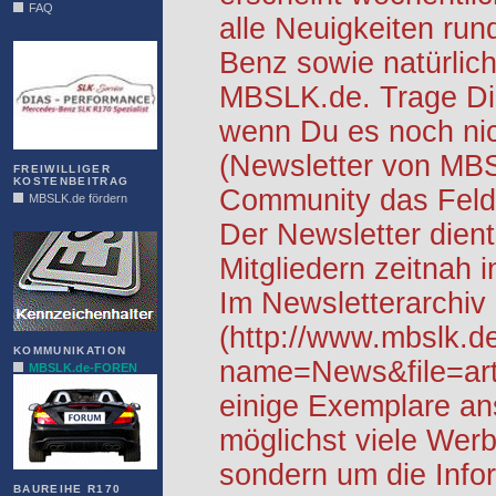
FAQ
alle Neuigkeiten ru
DIAS
Benz sowie natürlich
MBSLK.de. Trage Dic
wenn Du es noch nic
(Newsletter von MB
FREIWILLIGER
KOSTENBEITRAG
Community das Feld 
MBSLK.de fördern
ALFRA
Der Newsletter dient
Mitgliedern zeitnah i
Im Newsletterarchiv
(http://www.mbslk.d
KOMMUNIKATION
name=News&file=arti
MBSLK.de-FOREN
einige Exemplare an
möglichst viele Werb
sondern um die Info
BAUREIHE R170