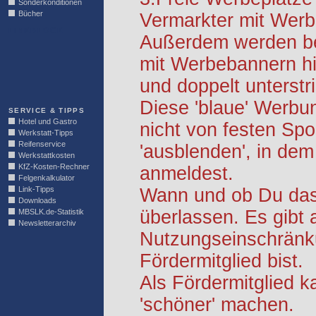
Sonderkonditionen
Bücher
Vermarkter mit Werb
LINKBLOCK
Außerdem werden be
mit Werbebannern hi
und doppelt unterstr
Diese 'blaue' Werbu
SERVICE & TIPPS
Hotel und Gastro
nicht von festen S
Werkstatt-Tipps
Reifenservice
'ausblenden', in dem
Werkstattkosten
KfZ-Kosten-Rechner
anmeldest.
Felgenkalkulator
Link-Tipps
Wann und ob Du das 
Downloads
überlassen. Es gibt 
MBSLK.de-Statistik
Newsletterarchiv
Nutzungseinschränk
Fördermitglied bist.
Als Fördermitglied k
'schöner' machen.