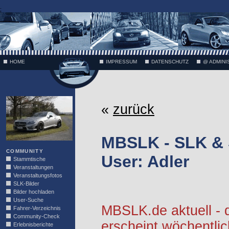
;
HOME
IMPRESSUM
DATENSCHUTZ
@ ADMINI
VÄTH
«
zurück
MBSLK - SLK &
COMMUNITY
User: Adler
Stammtische
Veranstaltungen
Veranstaltungsfotos
SLK-Bilder
Bilder hochladen
User-Suche
MBSLK.de aktuell -
Fahrer-Verzeichnis
Community-Check
erscheint wöchentlic
Erlebnisberichte