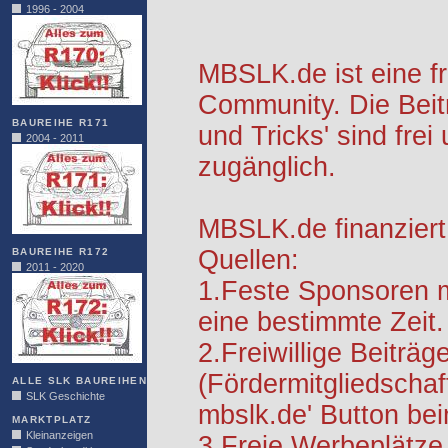
1996 - 2004
MBSLK.de ist eine f
Community. Die Beit
BAUREIHE R171
und Tricks' sind frei
2004 - 2011
zugänglich.
MBSLK.de finanziert
Quellen:
BAUREIHE R172
2011 - 2020
1.Feste Sponsoren m
eine bestimmte Zeit.
2.Freiwillige Beiträg
(Fördermitgliedschaf
ALLE SLK BAUREIHEN
SLK Geschichte
mbslk.de' Button be
MARKTPLATZ
Kleinanzeigen
3.Freie Werbeplätze