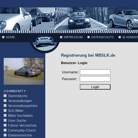
;
HOME
IMPRESSUM
DATENSCHUTZ
@ ADMINI
Registrierung bei MBSLK.de
VÄTH
Benutzer- Login
Username:
Passwort:
COMMUNITY
Stammtische
Veranstaltungen
Veranstaltungsfotos
SLK-Bilder
Bilder hochladen
User-Suche
Fahrer-Verzeichnis
Community-Check
Erlebnisberichte