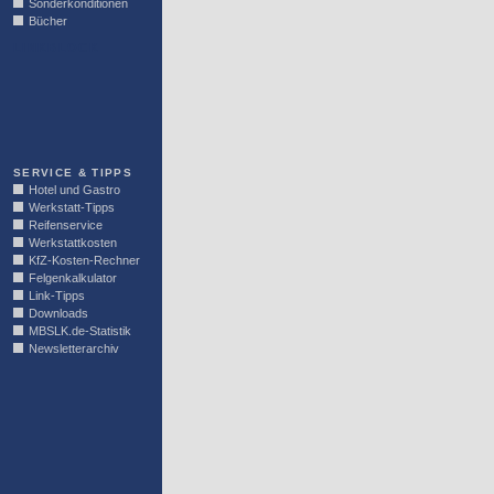
Sonderkonditionen
Bücher
LINKBLOCK
SERVICE & TIPPS
Hotel und Gastro
Werkstatt-Tipps
Reifenservice
Werkstattkosten
KfZ-Kosten-Rechner
Felgenkalkulator
Link-Tipps
Downloads
MBSLK.de-Statistik
Newsletterarchiv