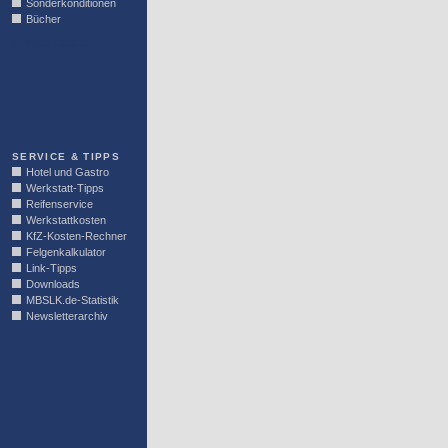
Sonderkonditionen
Bücher
LINKBLOCK
SERVICE & TIPPS
Hotel und Gastro
Werkstatt-Tipps
Reifenservice
Werkstattkosten
KfZ-Kosten-Rechner
Felgenkalkulator
Link-Tipps
Downloads
MBSLK.de-Statistik
Newsletterarchiv