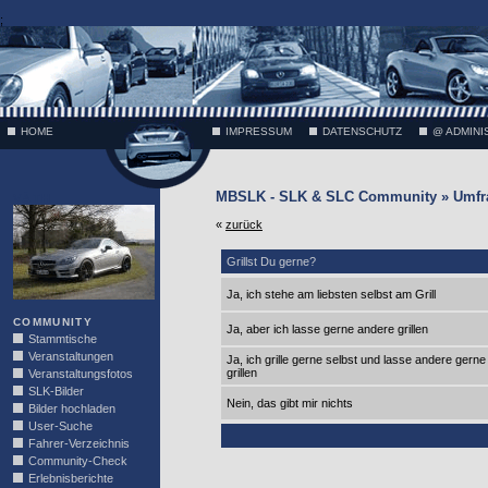
;
HOME
IMPRESSUM
DATENSCHUTZ
@ ADMINI
MBSLK - SLK & SLC Community » Umfr
VÄTH
«
zurück
Grillst Du gerne?
Ja, ich stehe am liebsten selbst am Grill
COMMUNITY
Ja, aber ich lasse gerne andere grillen
Stammtische
Veranstaltungen
Ja, ich grille gerne selbst und lasse andere gerne
grillen
Veranstaltungsfotos
SLK-Bilder
Nein, das gibt mir nichts
Bilder hochladen
User-Suche
Fahrer-Verzeichnis
Community-Check
Erlebnisberichte