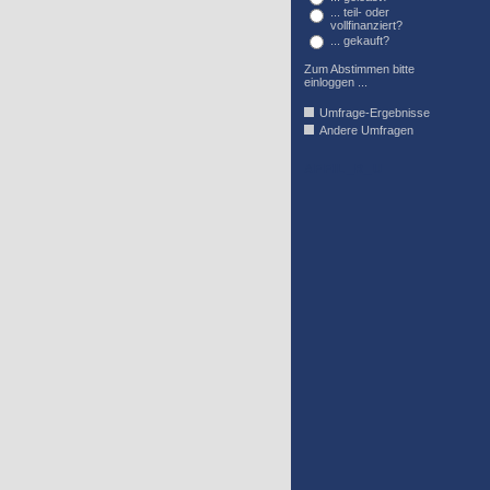
... teil- oder
vollfinanziert?
... gekauft?
Zum Abstimmen bitte
einloggen ...
Umfrage-Ergebnisse
Andere Umfragen
AFFIL_R_U