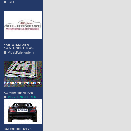
FAQ
DIAS
FREIWILLIGER
KOSTENBEITRAG
MBSLK.de fördern
ALFRA
KOMMUNIKATION
MBSLK.de-FOREN
BAUREIHE R170