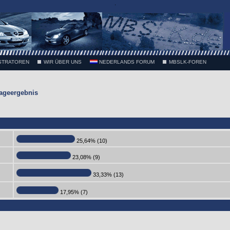
.
STRATOREN
WIR ÜBER UNS
NEDERLANDS FORUM
MBSLK-FOREN
ageergebnis
25,64% (10)
23,08% (9)
33,33% (13)
17,95% (7)