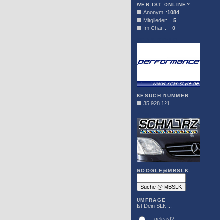
WER IST ONLINE?
Anonym :
1084
Mitglieder:
5
Im Chat :
0
XCAR-STYLE
BESUCH NUMMER
35.928.121
DER SCHWARZ
GOOGLE@MBSLK
UMFRAGE
Ist Dein SLK ...
... geleast?