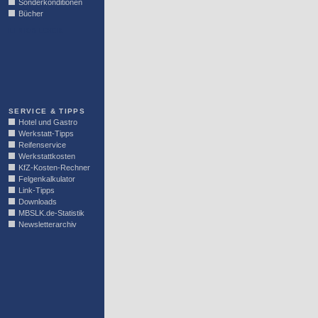
Sonderkonditionen
Bücher
LINKBLOCK
SERVICE & TIPPS
Hotel und Gastro
Werkstatt-Tipps
Reifenservice
Werkstattkosten
KfZ-Kosten-Rechner
Felgenkalkulator
Link-Tipps
Downloads
MBSLK.de-Statistik
Newsletterarchiv