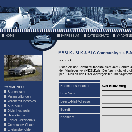
;
HOME
IMPRESSUM
DATENSCHUTZ
@ ADMINI
MBSLK - SLK & SLC Community » » E-M
VÄTH
«
zurück
Diese Art der Kontaktaufnahme dient dem Schutz 
der Mitglieder von MBSLK.de. Die Nachricht wird di
per E-Mail an den User weitergeleitet und nirgendw
Nachricht senden an:
Karl-Heinz Berg
COMMUNITY
Stammtische
Dein Name:
Veranstaltungen
Veranstaltungsfotos
Dein E-Mail-Adresse:
SLK-Bilder
Betreff:
Bilder hochladen
User-Suche
Nachricht:
Fahrer-Verzeichnis
Community-Check
Erlebnisberichte