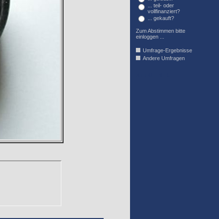
... teil- oder
vollfinanziert?
... gekauft?
Zum Abstimmen bitte
einloggen ...
Umfrage-Ergebnisse
Andere Umfragen
AFFIL_R_U