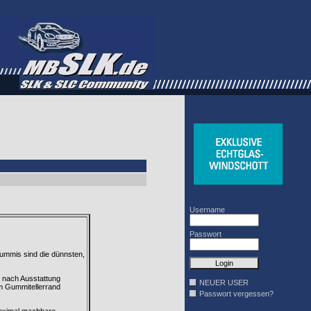
WINDSCHOTT
DESIGN
Username
Passwort
Gummis sind die dünnsten,
e nach Ausstattung
NEUER USER
am Gummitellerrand
Passwort vergessen?