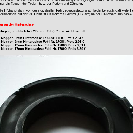
fekt ist der Wechsel auf dünnere Gummis allerdings nicht geeignet, dafür ist die hierdurch
lft nur ein Tausch der Federn bzw. der Federn und Dämpfer.
e HA hängt dann von der individuellen Fahrzeugausstattung ab; bedenke auch, daß viele Ti
erholen' als auf der VA. Dann ist ein dickeres Gummi (z.B. 3er) an der HA ratsam, um das Au
ur an der Hinterachse !
gen, erhältlich bei MB oder Febi) Preise nicht aktuell:
 Noppen 5mm Hinterachse Febi-Nr. 17087, Preis 2,61 €
 Noppen 9mm Hinterachse Febi-Nr. 17088, Preis 2,91 €
 Noppen 13mm Hinterachse Febi-Nr. 17089, Preis 3,51 €
 Noppen 17mm Hinterachse Febi-Nr. 17090, Preis 3,79 €