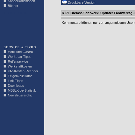
Sonderkonditionen
Druckbare Version
Bücher
LINKBLOCK
R171 Bremse/Fahrwerk: Update: Fahrwerksg
Kommentare können nur von angemeldeten Usern 
SERVICE & TIPPS
Hotel und Gastro
Werkstatt-Tipps
Reifenservice
Werkstattkosten
KfZ-Kosten-Rechner
Felgenkalkulator
Link-Tipps
Downloads
MBSLK.de-Statistik
Newsletterarchiv