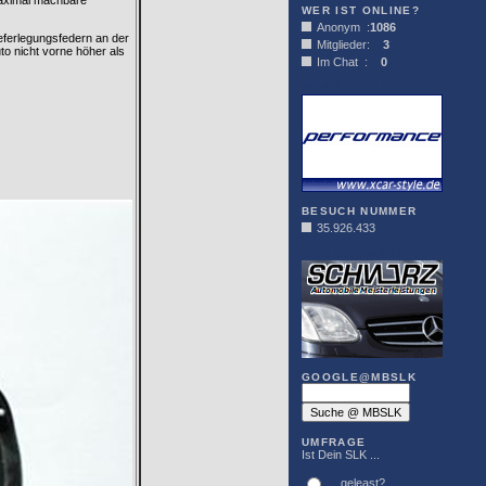
 maximal machbare
WER IST ONLINE?
Anonym :
1086
eferlegungsfedern an der
Mitglieder:
3
to nicht vorne höher als
Im Chat :
0
XCAR-STYLE
BESUCH NUMMER
35.926.433
DER SCHWARZ
GOOGLE@MBSLK
UMFRAGE
Ist Dein SLK ...
... geleast?