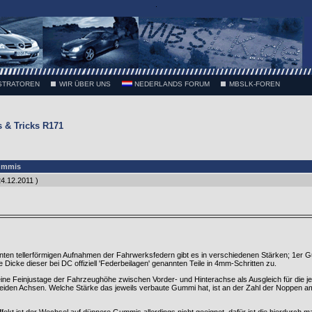
.
STRATOREN
WIR ÜBER UNS
NEDERLANDS FORUM
MBSLK-FOREN
 & Tricks R171
ummis
4.12.2011 )
nten tellerförmigen Aufnahmen der Fahrwerksfedern gibt es in verschiedenen Stärken; 1er 
Dicke dieser bei DC offiziell 'Federbeilagen' genannten Teile in 4mm-Schritten zu.
 eine Feinjustage der Fahrzeughöhe zwischen Vorder- und Hinterachse als Ausgleich für die j
eiden Achsen. Welche Stärke das jeweils verbaute Gummi hat, ist an der Zahl der Noppen 