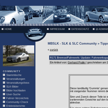
;
HOME
IMPRESSUM
DATENSCHUTZ
@ ADMINI
MBSLK - SLK & SLC Community » Tipps
VÄTH
«
zurück
R171 Bremse/Fahrwerk: Update: Fahrwerksg
Ein Artikel von:
Gerhard Pralle
( geschrieben am 2
COMMUNITY
Stammtische
Veranstaltungen
Veranstaltungsfotos
SLK-Bilder
Diese landläufig 'Gummis' genan
Bilder hochladen
mit steigender Nummer nimmt die 
User-Suche
Sinn und Zweck dieser Teile ist
Fahrer-Verzeichnis
variierenden Gewichte auf den b
Community-Check
ablesbar.
Erlebnisberichte