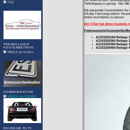
Für einen echten Tieferlegungsef
FAQ
Tieferlegung zu gering - hier hi
DIAS
Die passende Gummistärke für di
HA das Fahrzeug stärker 'herunt
hinten erscheinen zu lassen.
Der 171er hat diese Gummis n
Federgummis(Gummiteller/Beila
A2103250184 Beilage 1
A2103250284 Beilage 2
A2103250384 Beilage 3
FREIWILLIGER
KOSTENBEITRAG
A2103250484 Beilage 4
MBSLK.de fördern
ALFRA
KOMMUNIKATION
MBSLK.de-FOREN
BAUREIHE R170