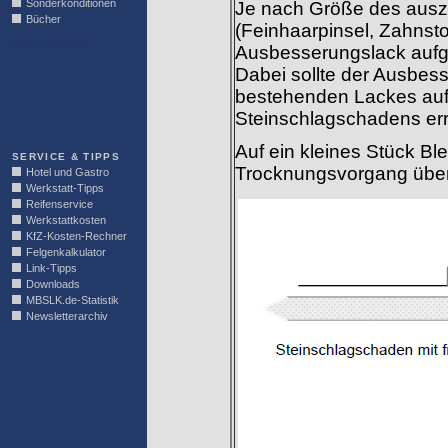
Sonderkonditionen
Je nach Größe des ausz
Bücher
(Feinhaarpinsel, Zahnsto
LINKBLOCK
Ausbesserungslack aufg
Dabei sollte der Ausbes
bestehenden Lackes aufg
Steinschlagschadens er
Auf ein kleines Stück Bl
SERVICE & TIPPS
Trocknungsvorgang über
Hotel und Gastro
Werkstatt-Tipps
Reifenservice
Werkstattkosten
KfZ-Kosten-Rechner
Felgenkalkulator
Link-Tipps
Downloads
MBSLK.de-Statistik
Newsletterarchiv