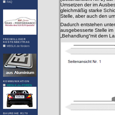
FAQ
Umsetzen der im Ausbess
DIAS
gleichmäßig starke Schic
Stelle, aber auch den um
Dadurch entstehen unter
ausgebesserte Stelle im 
„Behandlung“mit dem Lack
FREIWILLIGER
KOSTENBEITRAG
MBSLK.de fördern
ALFRA
KOMMUNIKATION
MBSLK.de-FOREN
BAUREIHE R170