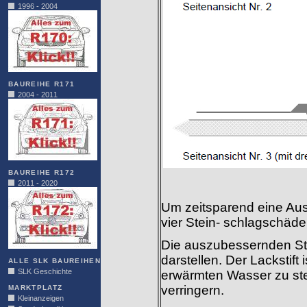
1996 - 2004
BAUREIHE R171
2004 - 2011
BAUREIHE R172
2011 - 2020
Um zeitsparend eine Aus
vier Stein- schlagschäde
Die auszubessernden Stel
darstellen. Der Lackstift 
ALLE SLK BAUREIHEN
SLK Geschichte
erwärmten Wasser zu ste
verringern.
MARKTPLATZ
Kleinanzeigen