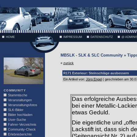
;
HOME
IMPRESSUM
DATENSCHUTZ
@ ADMINI
MBSLK - SLK & SLC Community » Tipps
VÄTH
«
zurück
R171 Exterieur: Steinschläge ausbessern
Ein Artikel von:
Jörg Engel
( geschrieben am 30.0
COMMUNITY
Stammtische
Das erfolgreiche Ausbes
Veranstaltungen
bei einer Metallic-Lacki
Veranstaltungsfotos
SLK-Bilder
etwas Geduld.
Bilder hochladen
User-Suche
Die eigentliche und „off
Fahrer-Verzeichnis
Lackstift ist, dass sich 
Community-Check
Erlebnisberichte
(Seitenansicht Nr. 2) auf