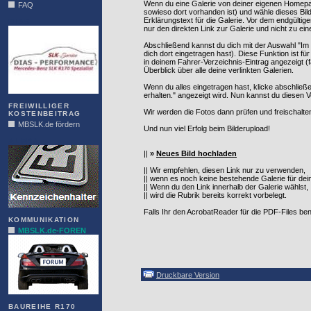
Wenn du eine Galerie von deiner eigenen Homepage 
FAQ
sowieso dort vorhanden ist) und wähle dieses Bild
Erklärungstext für die Galerie. Vor dem endgültig
DIAS
nur den direkten Link zur Galerie und nicht zu e
Abschließend kannst du dich mit der Auswahl "Im 
dich dort eingetragen hast). Diese Funktion ist 
in deinem Fahrer-Verzeichnis-Eintrag angezeigt 
Überblick über alle deine verlinkten Galerien.
Wenn du alles eingetragen hast, klicke abschließ
erhalten." angezeigt wird. Nun kannst du diesen V
FREIWILLIGER
Wir werden die Fotos dann prüfen und freischalten
KOSTENBEITRAG
MBSLK.de fördern
Und nun viel Erfolg beim Bilderupload!
ALFRA
||
»
Neues Bild hochladen
|| Wir empfehlen, diesen Link nur zu verwenden,
|| wenn es noch keine bestehende Galerie für dein 
|| Wenn du den Link innerhalb der Galerie wählst,
|| wird die Rubrik bereits korrekt vorbelegt.
Falls Ihr den AcrobatReader für die PDF-Files benö
KOMMUNIKATION
MBSLK.de-FOREN
Druckbare Version
BAUREIHE R170