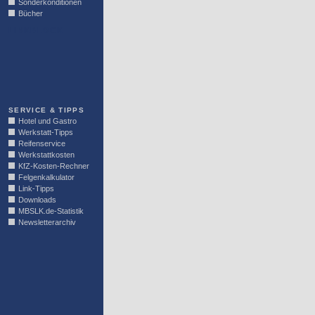
Sonderkonditionen
Bücher
LINKBLOCK
SERVICE & TIPPS
Hotel und Gastro
Werkstatt-Tipps
Reifenservice
Werkstattkosten
KfZ-Kosten-Rechner
Felgenkalkulator
Link-Tipps
Downloads
MBSLK.de-Statistik
Newsletterarchiv