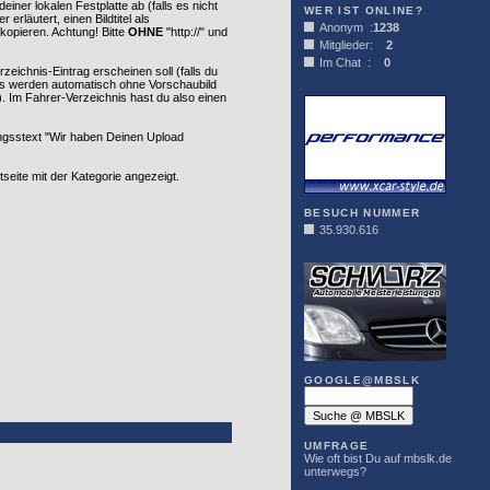
iner lokalen Festplatte ab (falls es nicht
WER IST ONLINE?
rläutert, einen Bildtitel als
Anonym :
1238
kopieren. Achtung! Bitte
OHNE
"http://" und
Mitglieder:
2
Im Chat :
0
ichnis-Eintrag erscheinen soll (falls du
nks werden automatisch ohne Vorschaubild
XCAR-STYLE
 Im Fahrer-Verzeichnis hast du also einen
ungsstext "Wir haben Deinen Upload
seite mit der Kategorie angezeigt.
BESUCH NUMMER
35.930.616
DER SCHWARZ
GOOGLE@MBSLK
UMFRAGE
Wie oft bist Du auf mbslk.de
unterwegs?