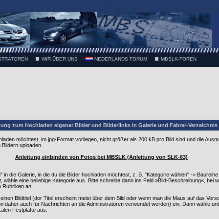
.
STRATOREN
WIR ÜBER UNS
NEDERLANDS FORUM
MBSLK-FOREN
tung zum Hochladen eigener Bilder und Bilderlinks in Galerie und Fahrer-Verzeichnis
ochladen möchtest, im jpg-Format vorliegen, nicht größer als 200 kB pro Bild sind und die Au
 Bildern uploaden.
Anleitung einbinden von Fotos bei MBSLK (Anleitung von SLK-63)
n die Galerie, in die du die Bilder hochladen möchtest, z. B. "Kategorie wählen" -> Baureihe R
bt, wähle eine beliebige Kategorie aus. Bitte schreibe dann ins Feld »Bild-Beschreibung«, bei
de Rubriken an.
 einen Bildtitel (der Titel erscheint meist über dem Bild oder wenn man die Maus auf das Vors
kann daher auch für Nachrichten an die Administratoren verwendet werden) ein. Dann wähle unt
kalen Festplatte aus.