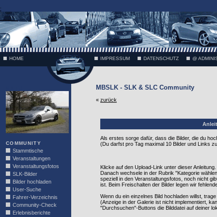
;
HOME
IMPRESSUM
DATENSCHUTZ
@ ADMINI
MBSLK - SLK & SLC Community
VÄTH
«
zurück
Anlei
Als erstes sorge dafür, dass die Bilder, die du h
COMMUNITY
(Du darfst pro Tag maximal 10 Bilder und Links zu
Stammtische
Veranstaltungen
Veranstaltungsfotos
Klicke auf den Upload-Link unter dieser Anleitung.
Danach wechsele in der Rubrik "Kategorie wählen" i
SLK-Bilder
speziell in den Veranstaltungsfotos, noch nicht gi
Bilder hochladen
ist. Beim Freischalten der Bilder legen wir fehlen
User-Suche
Wenn du ein einzelnes Bild hochladen willst, trage
Fahrer-Verzeichnis
(Anzeige in der Galerie ist nicht implementiert, 
Community-Check
"Durchsuchen"-Buttons die Bilddatei auf deiner lo
Erlebnisberichte