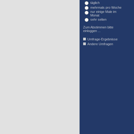
täglich
mehrmals pro Woche
nur einige Male im
Monat
sehr selten
Zum Abstimmen bitte
einloggen ...
Umfrage-Ergebnisse
Andere Umfragen
AFFIL_R_U