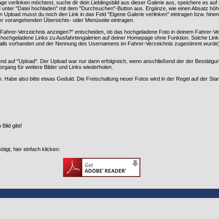
verlinken möchtest, suche dir dein Lieblingsbild aus dieser Galerie aus, speichere es auf de
 unter "Datei hochladen" mit dem "Durchsuchen"-Button aus. Ergänze, wie einen Absatz höher e
en Upload musst du noch den Link in das Feld "Eigene Galerie verlinken" eintragen bzw. hinen
iner vorangehenden Übersichts- oder Menüseite eintragen.
Fahrer-Verzeichnis anzeigen?" entscheiden, ob das hochgeladene Foto in deinem Fahrer-Verze
für hochgeladene Links zu Ausfahrtengalerien auf deiner Homepage ohne Funktion. Solche Li
(falls vorhanden und der Nennung des Usernamens im Fahrer-Verzeichnis zugestimmt wurde).
end auf "Upload". Der Upload war nur dann erfolgreich, wenn anschließend der der Bestätig
organg für weitere Bilder und Links wiederholen.
. Habe also bitte etwas Geduld. Die Freischaltung neuer Fotos wird in der Regel auf der Start
Bild gibt!
tigt, hier einfach klicken: