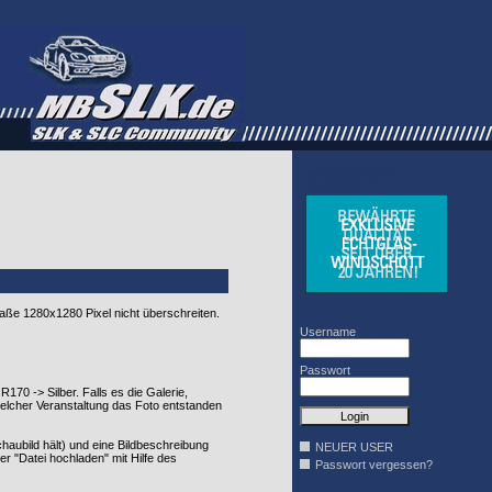
WINDSCHOTT
DESIGN
smaße 1280x1280 Pixel nicht überschreiten.
Username
Passwort
170 -> Silber. Falls es die Galerie,
 welcher Veranstaltung das Foto entstanden
chaubild hält) und eine Bildbeschreibung
NEUER USER
er "Datei hochladen" mit Hilfe des
Passwort vergessen?