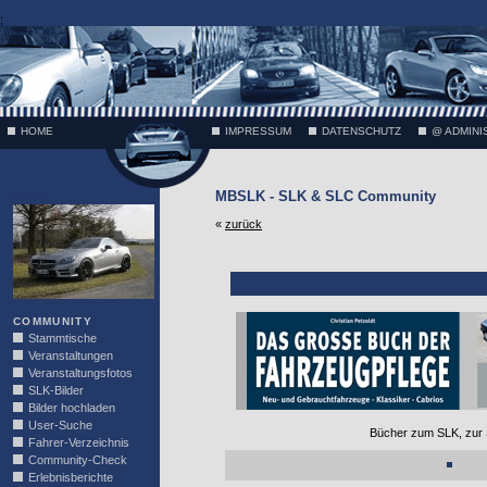
;
HOME
IMPRESSUM
DATENSCHUTZ
@ ADMINI
MBSLK - SLK & SLC Community
VÄTH
«
zurück
COMMUNITY
Stammtische
Veranstaltungen
Veranstaltungsfotos
SLK-Bilder
Bilder hochladen
User-Suche
Bücher zum SLK, zur 
Fahrer-Verzeichnis
Community-Check
Erlebnisberichte