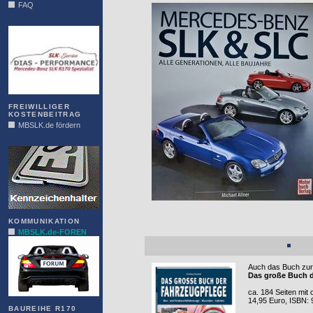
FAQ
DIAS
FREIWILLIGER
KOSTENBEITRAG
MBSLK.de fördern
ALFRA
KOMMUNIKATION
MBSLK.de-FOREN
Auch das Buch zur 
Das große Buch d
ca. 184 Seiten mit 
14,95 Euro, ISBN: 
BAUREIHE R170