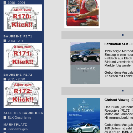
1996 - 2004
BAUREIHE R171
2004 - 2011
Fazination SLK - 
1996 zeigte Mercede
Einstieg in eine ne
Faltdach aus Blech 
Bild und vermittel
Markterfolg wurde.
Gebundene Ausgabe,
BAUREIHE R172
72 Seiten mit zahlr
2011 - 2020
Christof Vieweg: 
Das Buch „Die neue
Roadsters (R171). D
ALLE SLK BAUREIHEN
Motor, das Varioda
SLK Geschichte
Hintergrundbericht
MARKTPLATZ
Gebundene Ausgabe,
160 Seiten mit zahl
Kleinanzeigen
39,00 Euro, ISBN 3