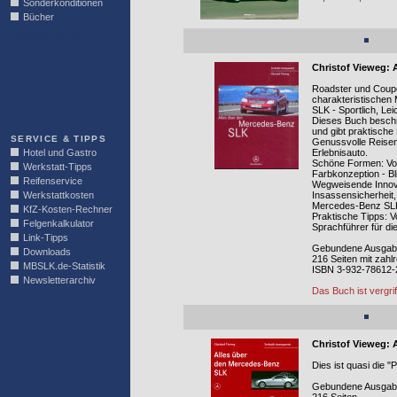
Sonderkonditionen
Bücher
LINKBLOCK
Christof Vieweg: 
Roadster und Coupé 
charakteristischen
SLK - Sportlich, Le
Dieses Buch beschre
und gibt praktische
SERVICE & TIPPS
Genussvolle Reisen:
Hotel und Gastro
Erlebnisauto.
Schöne Formen: Von
Werkstatt-Tipps
Farbkonzeption - B
Reifenservice
Wegweisende Innova
Werkstattkosten
Insassensicherheit,
Mercedes-Benz SL
KfZ-Kosten-Rechner
Praktische Tipps: V
Felgenkalkulator
Sprachführer für die
Link-Tipps
Gebundene Ausgabe,
Downloads
216 Seiten mit zahl
MBSLK.de-Statistik
ISBN 3-932-78612-
Newsletterarchiv
Das Buch ist vergri
Christof Vieweg: 
Dies ist quasi die 
Gebundene Ausgabe