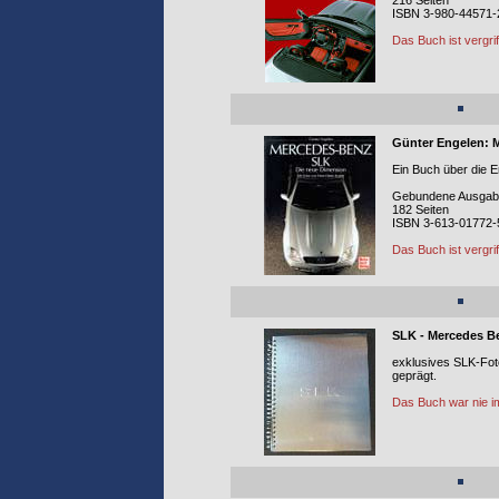
216 Seiten
ISBN 3-980-44571-
Das Buch ist vergri
Günter Engelen: 
Ein Buch über die 
Gebundene Ausgabe
182 Seiten
ISBN 3-613-01772-
Das Buch ist vergri
SLK - Mercedes B
exklusives SLK-Fot
geprägt.
Das Buch war nie i