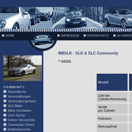
;
HOME
IMPRESSUM
DATENSCHUTZ
@ ADMINI
MBSLK - SLK & SLC Community
VÄTH
«
zurück
Modell
COMMUNITY
Stammtische
Zahl der
Veranstaltungen
Zylinder/Anordnung
Veranstaltungsfotos
SLK-Bilder
Ventile
Bilder hochladen
pro Zylinder
User-Suche
Hubraum
Fahrer-Verzeichnis
Community-Check
Bohrung/Hub
Erlebnisberichte