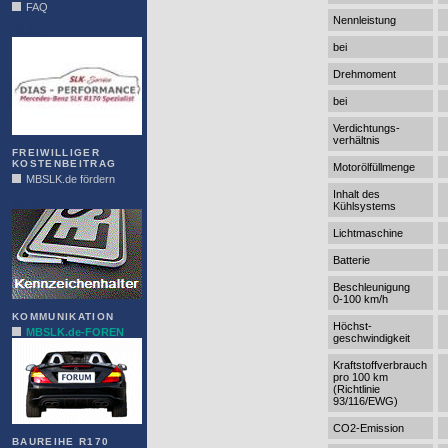
FAQ
Nennleistung
DIAS
bei
Drehmoment
bei
Verdichtungs-
verhältnis
FREIWILLIGER
KOSTENBEITRAG
Motorölfüllmenge
MBSLK.de fördern
Inhalt des
ALFRA
Kühlsystems
Lichtmaschine
Batterie
Beschleunigung
0-100 km/h
KOMMUNIKATION
Höchst-
MBSLK.de-FOREN
geschwindigkeit
Kraftstoffverbrauch
pro 100 km
(Richtlinie
93/116/EWG)
CO2-Emission
BAUREIHE R170