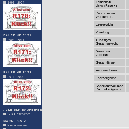
Tankinhalt/
1996 - 2004
davon Reserve
Durchmesser
Wendekreis
Leergewicht
Zuladung
BAUREIHE R171
2004 - 2011
zulässiges
Gesamtgewicht
Gewichts-
verteilung
Gesamtlänge
Fahrzeugbreite
BAUREIHE R172
2011 - 2020
Fahrzeughöhe
Kofferraumvolumen
Dach offen/geschl.
ALLE SLK BAUREIHEN
SLK Geschichte
MARKTPLATZ
Kleinanzeigen