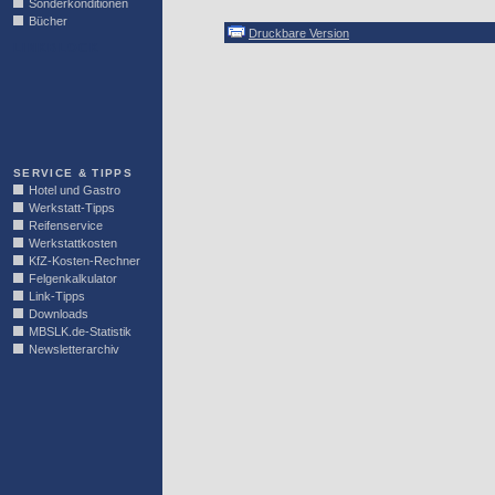
Sonderkonditionen
Bücher
Druckbare Version
LINKBLOCK
SERVICE & TIPPS
Hotel und Gastro
Werkstatt-Tipps
Reifenservice
Werkstattkosten
KfZ-Kosten-Rechner
Felgenkalkulator
Link-Tipps
Downloads
MBSLK.de-Statistik
Newsletterarchiv