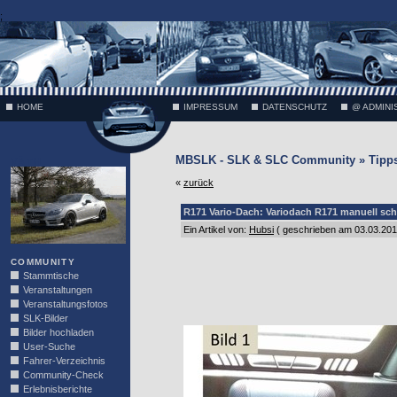
;
HOME
IMPRESSUM
DATENSCHUTZ
@ ADMINI
MBSLK - SLK & SLC Community » Tipps
VÄTH
«
zurück
R171 Vario-Dach: Variodach R171 manuell sch
Ein Artikel von:
Hubsi
( geschrieben am 03.03.201
COMMUNITY
Stammtische
Veranstaltungen
Veranstaltungsfotos
SLK-Bilder
Bilder hochladen
User-Suche
Fahrer-Verzeichnis
Community-Check
Erlebnisberichte