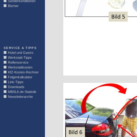
Sonderkonditionen
Bücher
LINKBLOCK
SERVICE & TIPPS
Hotel und Gastro
Werkstatt-Tipps
Reifenservice
Werkstattkosten
KfZ-Kosten-Rechner
Felgenkalkulator
Link-Tipps
Downloads
MBSLK.de-Statistik
Newsletterarchiv