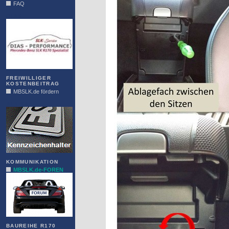
FAQ
DIAS
FREIWILLIGER
KOSTENBEITRAG
MBSLK.de fördern
ALFRA
KOMMUNIKATION
MBSLK.de-FOREN
BAUREIHE R170