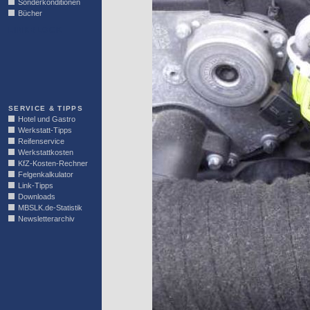
Sonderkonditionen
Bücher
LINKBLOCK
SERVICE & TIPPS
Hotel und Gastro
Werkstatt-Tipps
Reifenservice
Werkstattkosten
KfZ-Kosten-Rechner
Felgenkalkulator
Link-Tipps
Downloads
MBSLK.de-Statistik
Newsletterarchiv