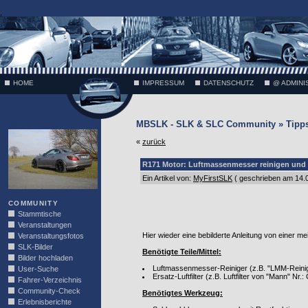
;
HOME
IMPRESSUM
DATENSCHUTZ
@ ADMINI
MBSLK - SLK & SLC Community » Tipps
VÄTH
«
zurück
R171 Motor: Luftmassenmesser reinigen und L
Ein Artikel von:
MyFirstSLK
( geschrieben am 14.
COMMUNITY
Stammtische
Veranstaltungen
Hier wieder eine bebilderte Anleitung von einer mei
Veranstaltungsfotos
SLK-Bilder
Benötigte Teile/Mittel:
Bilder hochladen
Luftmassenmesser-Reiniger (z.B. "LMM-Reinige
User-Suche
Ersatz-Luftfilter (z.B. Luftfilter von "Mann" Nr.
Fahrer-Verzeichnis
Community-Check
Benötigtes Werkzeug:
Erlebnisberichte