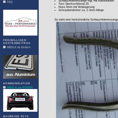
Schlauchklemmzange mgl. mit Rastfunktion
FAQ
Torx-Steckschlüssel 25
Nuss 8mm mit Verlängerung
DIAS
Schraubendreher ca. 2-3mm Klinge
So sieht eine herkömmliche Schlauchklemmzang
FREIWILLIGER
KOSTENBEITRAG
MBSLK.de fördern
ALFRA
KOMMUNIKATION
MBSLK.de-FOREN
BAUREIHE R170