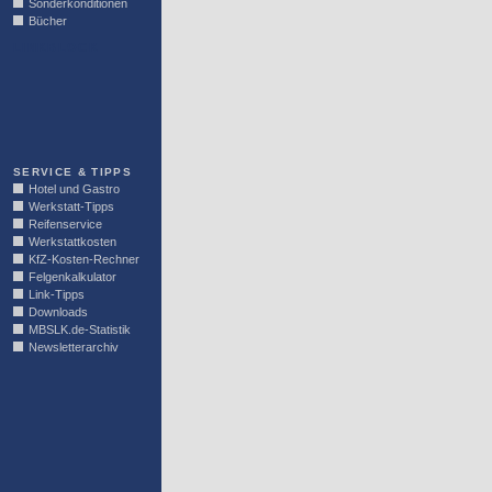
Sonderkonditionen
Bücher
LINKBLOCK
SERVICE & TIPPS
Hotel und Gastro
Werkstatt-Tipps
Reifenservice
Werkstattkosten
KfZ-Kosten-Rechner
Felgenkalkulator
Link-Tipps
Downloads
MBSLK.de-Statistik
Newsletterarchiv