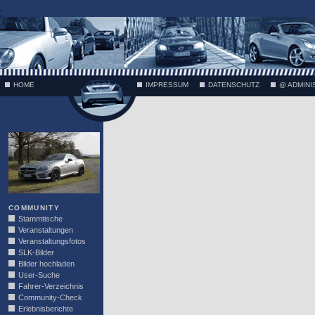
;
HOME
IMPRESSUM
DATENSCHUTZ
@ ADMINI
VÄTH
COMMUNITY
Stammtische
Veranstaltungen
Veranstaltungsfotos
SLK-Bilder
Bilder hochladen
User-Suche
Fahrer-Verzeichnis
Community-Check
Erlebnisberichte