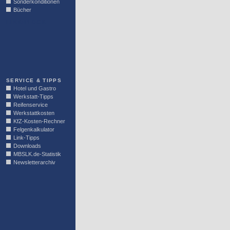
Sonderkonditionen
Bücher
LINKBLOCK
SERVICE & TIPPS
Hotel und Gastro
Werkstatt-Tipps
Reifenservice
Werkstattkosten
KfZ-Kosten-Rechner
Felgenkalkulator
Link-Tipps
Downloads
MBSLK.de-Statistik
Newsletterarchiv