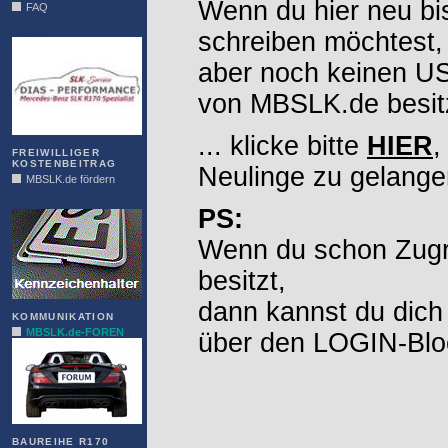
Wenn du hier neu bi
FAQ
DIAS
schreiben möchtest,
aber noch keinen 
von MBSLK.de besitz
... klicke bitte
HIER
,
FREIWILLIGER
KOSTENBEITRAG
Neulinge zu gelange
MBSLK.de fördern
ALFRA
PS:
Wenn du schon Zugr
besitzt,
dann kannst du dich
KOMMUNIKATION
MBSLK.de-FOREN
über den LOGIN-Blo
BAUREIHE R170