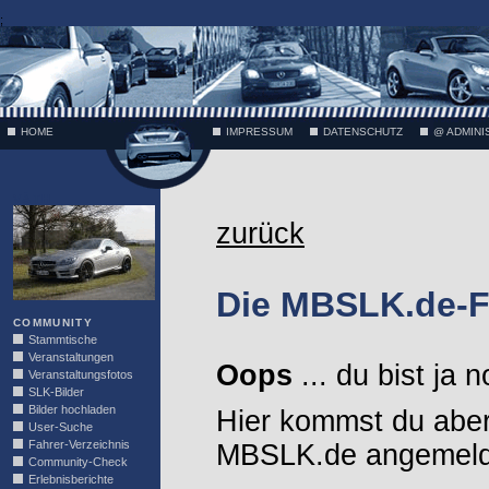
;
HOME
IMPRESSUM
DATENSCHUTZ
@ ADMINI
VÄTH
zurück
Die MBSLK.de-F
COMMUNITY
Stammtische
Veranstaltungen
Oops
... du bist ja 
Veranstaltungsfotos
SLK-Bilder
Bilder hochladen
Hier kommst du aber
User-Suche
Fahrer-Verzeichnis
MBSLK.de angemelde
Community-Check
Erlebnisberichte