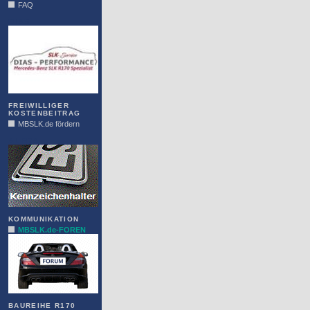
FAQ
DIAS
FREIWILLIGER
KOSTENBEITRAG
MBSLK.de fördern
ALFRA
KOMMUNIKATION
MBSLK.de-FOREN
BAUREIHE R170