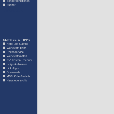
Sonderkonditionen
Bücher
LINKBLOCK
SERVICE & TIPPS
Hotel und Gastro
Werkstatt-Tipps
Reifenservice
Werkstattkosten
KfZ-Kosten-Rechner
Felgenkalkulator
Link-Tipps
Downloads
MBSLK.de-Statistik
Newsletterarchiv