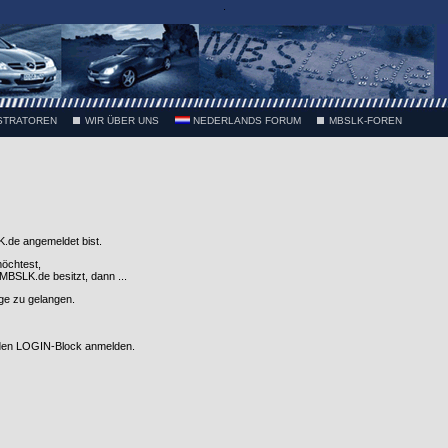
.
STRATOREN
WIR ÜBER UNS
NEDERLANDS FORUM
MBSLK-FOREN
.de angemeldet bist.
möchtest,
SLK.de besitzt, dann ...
nge zu gelangen.
 den LOGIN-Block anmelden.