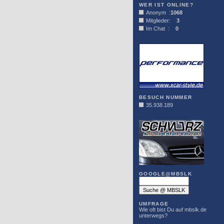
WER IST ONLINE?
Anonym :
1068
Mitglieder:
3
Im Chat :
0
XCAR-STYLE
BESUCH NUMMER
35.938.189
DER SCHWARZ
GOOGLE@MBSLK
UMFRAGE
Wie oft bist Du auf mbslk.de
unterwegs?