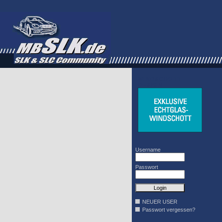
WINDSCHOTT
DESIGN
Username
Passwort
NEUER USER
Passwort vergessen?