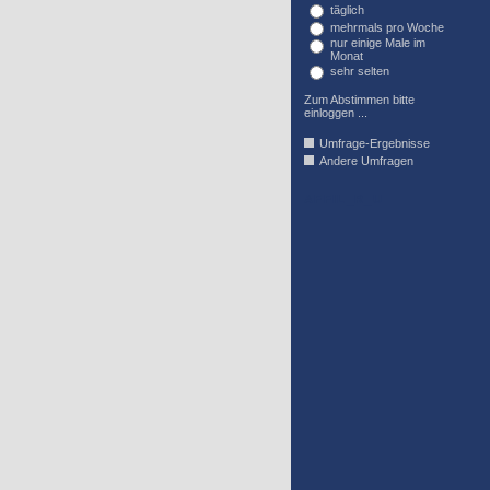
täglich
mehrmals pro Woche
nur einige Male im
Monat
sehr selten
Zum Abstimmen bitte
einloggen ...
Umfrage-Ergebnisse
Andere Umfragen
AFFIL_R_U