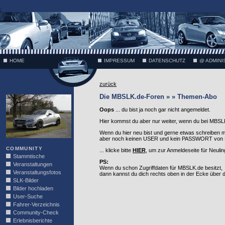
;
HOME
IMPRESSUM
DATENSCHUTZ
@ ADMINI
zurück
VÄTH
Die MBSLK.de-Foren » » Themen-Abo
Oops
... du bist ja noch gar nicht angemeldet.
Hier kommst du aber nur weiter, wenn du bei MBSLK
Wenn du hier neu bist und gerne etwas schreiben 
aber noch keinen USER und kein PASSWORT von MB
COMMUNITY
... klicke bitte
HIER
, um zur Anmeldeseite für Neuli
Stammtische
PS:
Veranstaltungen
Wenn du schon Zugriffdaten für MBSLK.de besitzt,
Veranstaltungsfotos
dann kannst du dich rechts oben in der Ecke über
SLK-Bilder
Bilder hochladen
User-Suche
Fahrer-Verzeichnis
Community-Check
Erlebnisberichte