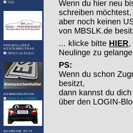
Wenn du hier neu bi
FAQ
DIAS
schreiben möchtest,
aber noch keinen 
von MBSLK.de besitz
... klicke bitte
HIER
,
FREIWILLIGER
KOSTENBEITRAG
Neulinge zu gelange
MBSLK.de fördern
ALFRA
PS:
Wenn du schon Zugr
besitzt,
dann kannst du dich
KOMMUNIKATION
MBSLK.de-FOREN
über den LOGIN-Blo
BAUREIHE R170