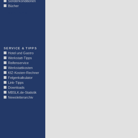
Sonderkonditionen
Bücher
LINKBLOCK
SERVICE & TIPPS
Hotel und Gastro
Werkstatt-Tipps
Reifenservice
Werkstattkosten
KfZ-Kosten-Rechner
Felgenkalkulator
Link-Tipps
Downloads
MBSLK.de-Statistik
Newsletterarchiv