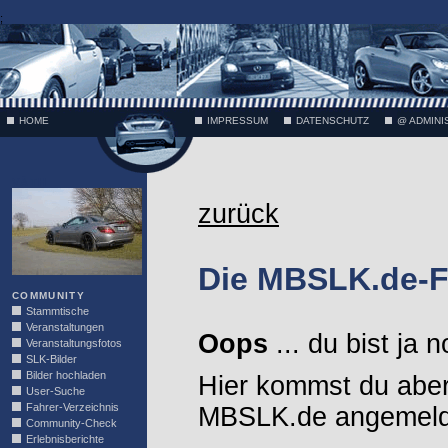
;
HOME
IMPRESSUM
DATENSCHUTZ
@ ADMINI
VÄTH
zurück
Die MBSLK.de-F
COMMUNITY
Stammtische
Veranstaltungen
Oops
... du bist ja 
Veranstaltungsfotos
SLK-Bilder
Bilder hochladen
Hier kommst du aber
User-Suche
Fahrer-Verzeichnis
MBSLK.de angemelde
Community-Check
Erlebnisberichte