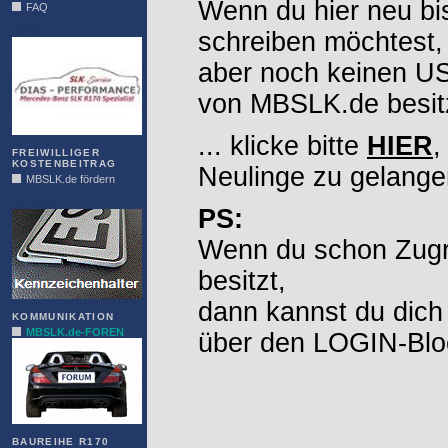
Wenn du hier neu bi
FAQ
DIAS
schreiben möchtest,
aber noch keinen 
von MBSLK.de besitz
... klicke bitte
HIER
,
FREIWILLIGER
KOSTENBEITRAG
Neulinge zu gelange
MBSLK.de fördern
ALFRA
PS:
Wenn du schon Zugr
besitzt,
dann kannst du dich
KOMMUNIKATION
MBSLK.de-FOREN
über den LOGIN-Blo
BAUREIHE R170