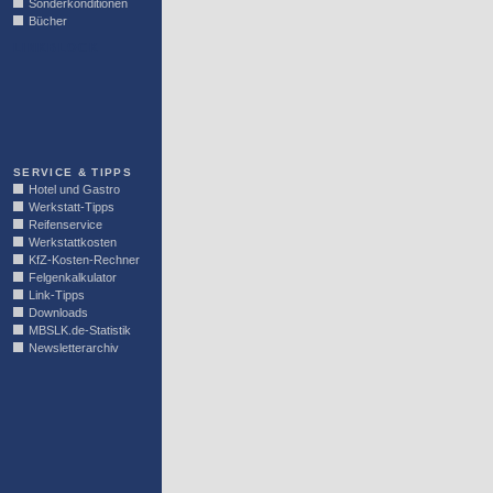
Sonderkonditionen
Bücher
LINKBLOCK
SERVICE & TIPPS
Hotel und Gastro
Werkstatt-Tipps
Reifenservice
Werkstattkosten
KfZ-Kosten-Rechner
Felgenkalkulator
Link-Tipps
Downloads
MBSLK.de-Statistik
Newsletterarchiv