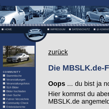
;
HOME
IMPRESSUM
DATENSCHUTZ
@ ADMINI
VÄTH
zurück
Die MBSLK.de-F
COMMUNITY
Stammtische
Veranstaltungen
Oops
... du bist ja 
Veranstaltungsfotos
SLK-Bilder
Bilder hochladen
Hier kommst du aber
User-Suche
Fahrer-Verzeichnis
MBSLK.de angemelde
Community-Check
Erlebnisberichte