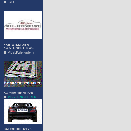
FAQ
DIAS
FREIWILLIGER
KOSTENBEITRAG
MBSLK.de fördern
ALFRA
KOMMUNIKATION
MBSLK.de-FOREN
BAUREIHE R170