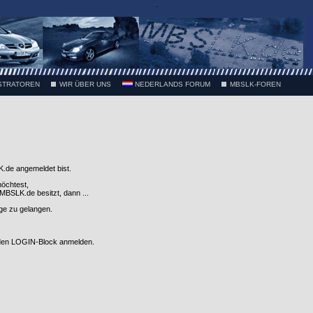
.
STRATOREN
WIR ÜBER UNS
NEDERLANDS FORUM
MBSLK-FOREN
.de angemeldet bist.
möchtest,
SLK.de besitzt, dann ...
nge zu gelangen.
 den LOGIN-Block anmelden.