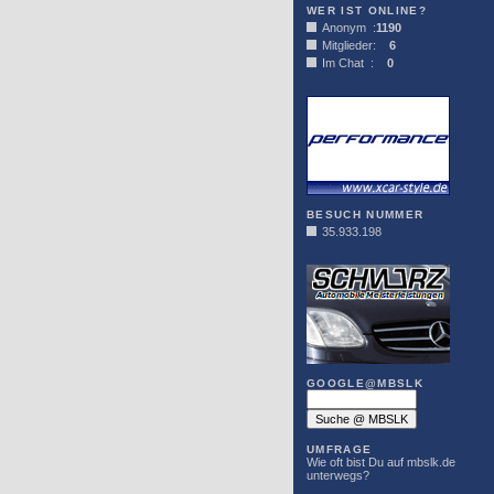
WER IST ONLINE?
Anonym :
1190
Mitglieder:
6
Im Chat :
0
XCAR-STYLE
BESUCH NUMMER
35.933.198
DER SCHWARZ
GOOGLE@MBSLK
UMFRAGE
Wie oft bist Du auf mbslk.de
unterwegs?