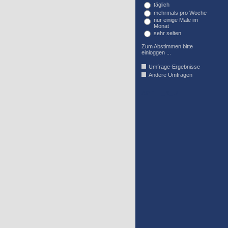
täglich
mehrmals pro Woche
nur einige Male im
Monat
sehr selten
Zum Abstimmen bitte
einloggen ...
Umfrage-Ergebnisse
Andere Umfragen
AFFIL_R_U