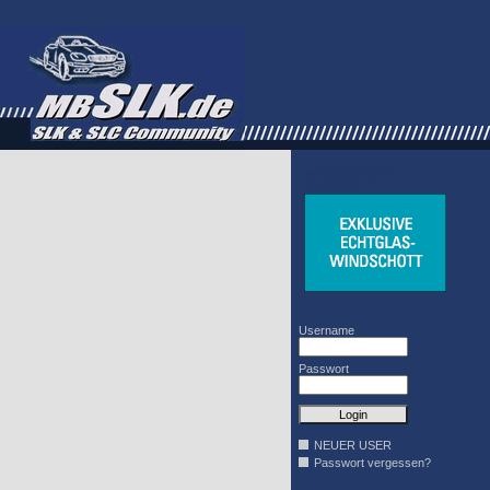
WINDSCHOTT
DESIGN
Username
Passwort
NEUER USER
Passwort vergessen?