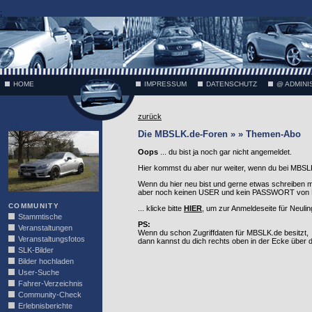
;
HOME
IMPRESSUM
DATENSCHUTZ
@ ADMINI
zurück
VÄTH
Die MBSLK.de-Foren » » Themen-Abo
Oops
... du bist ja noch gar nicht angemeldet.
Hier kommst du aber nur weiter, wenn du bei MBSLK
Wenn du hier neu bist und gerne etwas schreiben 
aber noch keinen USER und kein PASSWORT von MB
COMMUNITY
... klicke bitte
HIER
, um zur Anmeldeseite für Neuli
Stammtische
PS:
Veranstaltungen
Wenn du schon Zugriffdaten für MBSLK.de besitzt,
Veranstaltungsfotos
dann kannst du dich rechts oben in der Ecke über
SLK-Bilder
Bilder hochladen
User-Suche
Fahrer-Verzeichnis
Community-Check
Erlebnisberichte