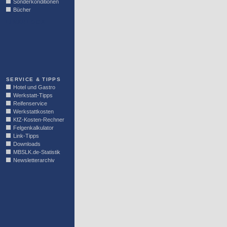
Sonderkonditionen
Bücher
LINKBLOCK
SERVICE & TIPPS
Hotel und Gastro
Werkstatt-Tipps
Reifenservice
Werkstattkosten
KfZ-Kosten-Rechner
Felgenkalkulator
Link-Tipps
Downloads
MBSLK.de-Statistik
Newsletterarchiv