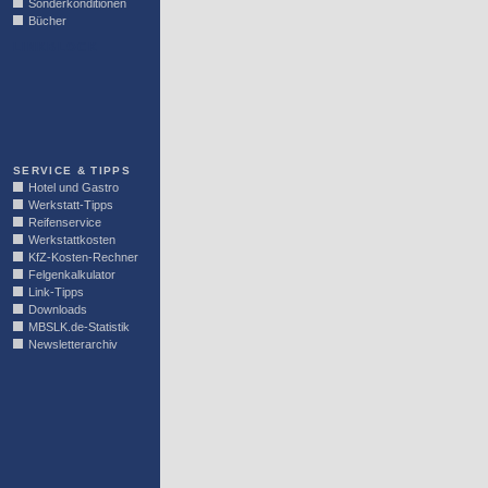
Sonderkonditionen
Bücher
LINKBLOCK
SERVICE & TIPPS
Hotel und Gastro
Werkstatt-Tipps
Reifenservice
Werkstattkosten
KfZ-Kosten-Rechner
Felgenkalkulator
Link-Tipps
Downloads
MBSLK.de-Statistik
Newsletterarchiv