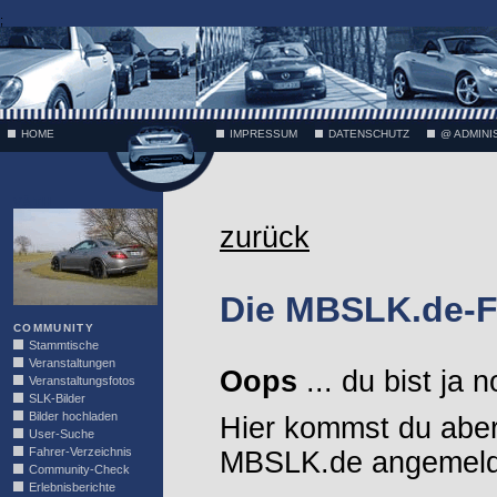
;
HOME
IMPRESSUM
DATENSCHUTZ
@ ADMINI
VÄTH
zurück
Die MBSLK.de-F
COMMUNITY
Stammtische
Veranstaltungen
Oops
... du bist ja 
Veranstaltungsfotos
SLK-Bilder
Bilder hochladen
Hier kommst du aber
User-Suche
Fahrer-Verzeichnis
MBSLK.de angemelde
Community-Check
Erlebnisberichte