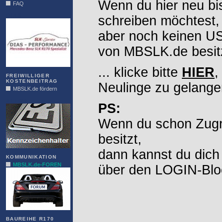
Wenn du hier neu bi
FAQ
DIAS
schreiben möchtest,
aber noch keinen 
von MBSLK.de besitz
... klicke bitte
HIER
,
FREIWILLIGER
KOSTENBEITRAG
Neulinge zu gelange
MBSLK.de fördern
ALFRA
PS:
Wenn du schon Zugr
besitzt,
dann kannst du dich
KOMMUNIKATION
MBSLK.de-FOREN
über den LOGIN-Blo
BAUREIHE R170