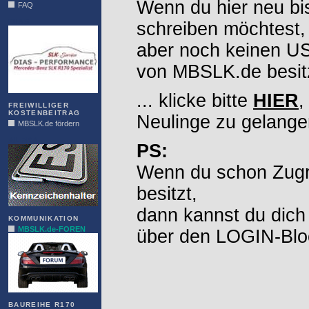
Wenn du hier neu bi
FAQ
DIAS
schreiben möchtest,
aber noch keinen 
von MBSLK.de besitz
... klicke bitte
HIER
,
FREIWILLIGER
KOSTENBEITRAG
Neulinge zu gelange
MBSLK.de fördern
ALFRA
PS:
Wenn du schon Zugr
besitzt,
dann kannst du dich
KOMMUNIKATION
MBSLK.de-FOREN
über den LOGIN-Blo
BAUREIHE R170