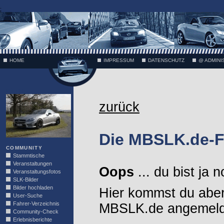
;
HOME
IMPRESSUM
DATENSCHUTZ
@ ADMINI
VÄTH
zurück
Die MBSLK.de-F
COMMUNITY
Stammtische
Veranstaltungen
Oops
... du bist ja 
Veranstaltungsfotos
SLK-Bilder
Bilder hochladen
Hier kommst du aber
User-Suche
Fahrer-Verzeichnis
MBSLK.de angemelde
Community-Check
Erlebnisberichte