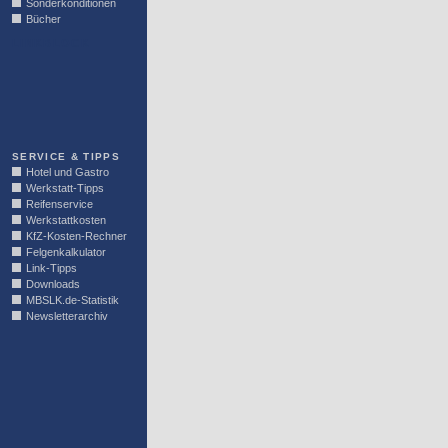
Sonderkonditionen
Bücher
LINKBLOCK
SERVICE & TIPPS
Hotel und Gastro
Werkstatt-Tipps
Reifenservice
Werkstattkosten
KfZ-Kosten-Rechner
Felgenkalkulator
Link-Tipps
Downloads
MBSLK.de-Statistik
Newsletterarchiv