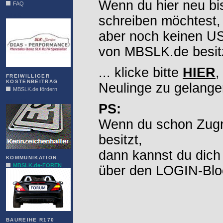
Wenn du hier neu bi
FAQ
DIAS
schreiben möchtest,
aber noch keinen 
von MBSLK.de besitz
... klicke bitte
HIER
,
FREIWILLIGER
KOSTENBEITRAG
Neulinge zu gelange
MBSLK.de fördern
ALFRA
PS:
Wenn du schon Zugr
besitzt,
dann kannst du dich
KOMMUNIKATION
MBSLK.de-FOREN
über den LOGIN-Blo
BAUREIHE R170