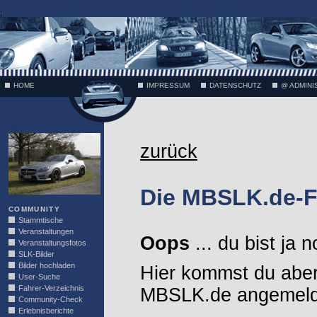
;
HOME
IMPRESSUM
DATENSCHUTZ
@ ADMINI
VÄTH
zurück
Die MBSLK.de-F
COMMUNITY
Stammtische
Veranstaltungen
Oops
... du bist ja 
Veranstaltungsfotos
SLK-Bilder
Bilder hochladen
Hier kommst du aber
User-Suche
Fahrer-Verzeichnis
MBSLK.de angemelde
Community-Check
Erlebnisberichte