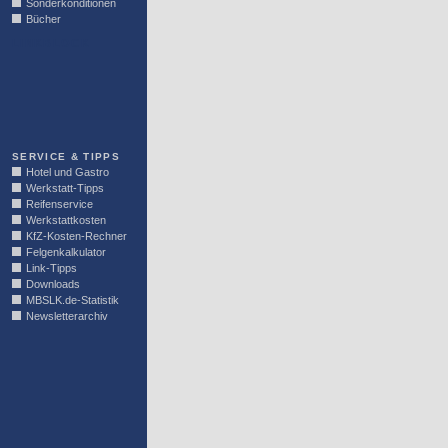
Sonderkonditionen
Bücher
LINKBLOCK
SERVICE & TIPPS
Hotel und Gastro
Werkstatt-Tipps
Reifenservice
Werkstattkosten
KfZ-Kosten-Rechner
Felgenkalkulator
Link-Tipps
Downloads
MBSLK.de-Statistik
Newsletterarchiv