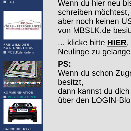
Wenn du hier neu bi
FAQ
DIAS
schreiben möchtest,
aber noch keinen 
von MBSLK.de besitz
... klicke bitte
HIER
,
FREIWILLIGER
KOSTENBEITRAG
Neulinge zu gelange
MBSLK.de fördern
ALFRA
PS:
Wenn du schon Zugr
besitzt,
dann kannst du dich
KOMMUNIKATION
MBSLK.de-FOREN
über den LOGIN-Blo
BAUREIHE R170