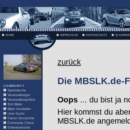
;
HOME
IMPRESSUM
DATENSCHUTZ
@ ADMINI
VÄTH
zurück
Die MBSLK.de-F
COMMUNITY
Stammtische
Veranstaltungen
Oops
... du bist ja 
Veranstaltungsfotos
SLK-Bilder
Bilder hochladen
Hier kommst du aber
User-Suche
Fahrer-Verzeichnis
MBSLK.de angemelde
Community-Check
Erlebnisberichte