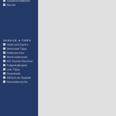
Sonderkonditionen
Bücher
LINKBLOCK
SERVICE & TIPPS
Hotel und Gastro
Werkstatt-Tipps
Reifenservice
Werkstattkosten
KfZ-Kosten-Rechner
Felgenkalkulator
Link-Tipps
Downloads
MBSLK.de-Statistik
Newsletterarchiv