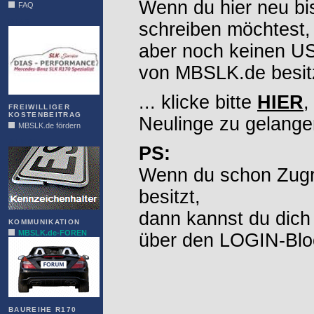
Wenn du hier neu bi
FAQ
DIAS
schreiben möchtest,
aber noch keinen 
von MBSLK.de besitz
... klicke bitte
HIER
,
FREIWILLIGER
KOSTENBEITRAG
Neulinge zu gelange
MBSLK.de fördern
ALFRA
PS:
Wenn du schon Zugr
besitzt,
dann kannst du dich
KOMMUNIKATION
MBSLK.de-FOREN
über den LOGIN-Blo
BAUREIHE R170