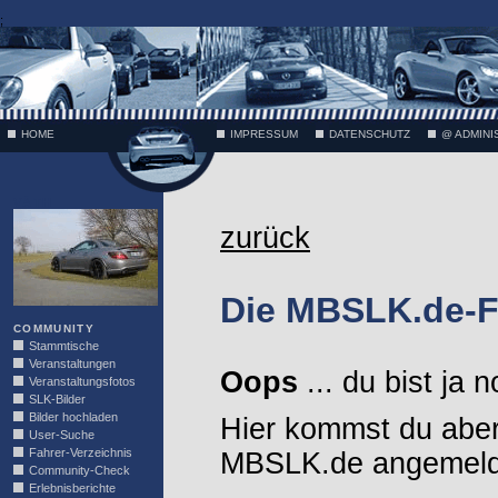
;
HOME
IMPRESSUM
DATENSCHUTZ
@ ADMINI
VÄTH
zurück
Die MBSLK.de-F
COMMUNITY
Stammtische
Veranstaltungen
Oops
... du bist ja 
Veranstaltungsfotos
SLK-Bilder
Bilder hochladen
Hier kommst du aber
User-Suche
Fahrer-Verzeichnis
MBSLK.de angemelde
Community-Check
Erlebnisberichte