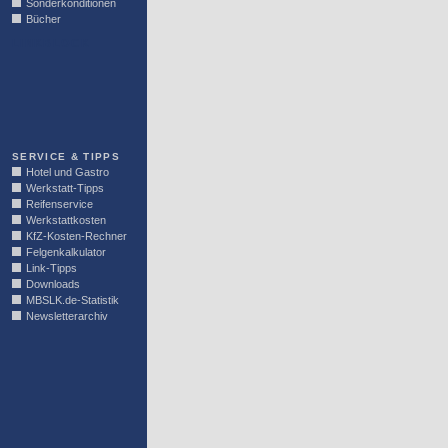
Sonderkonditionen
Bücher
LINKBLOCK
SERVICE & TIPPS
Hotel und Gastro
Werkstatt-Tipps
Reifenservice
Werkstattkosten
KfZ-Kosten-Rechner
Felgenkalkulator
Link-Tipps
Downloads
MBSLK.de-Statistik
Newsletterarchiv