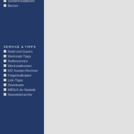
Sonderkonditionen
Bücher
LINKBLOCK
SERVICE & TIPPS
Hotel und Gastro
Werkstatt-Tipps
Reifenservice
Werkstattkosten
KfZ-Kosten-Rechner
Felgenkalkulator
Link-Tipps
Downloads
MBSLK.de-Statistik
Newsletterarchiv