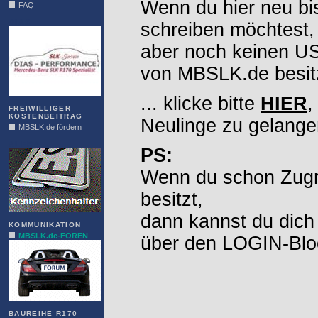
Wenn du hier neu bi
FAQ
DIAS
schreiben möchtest,
aber noch keinen 
von MBSLK.de besitz
... klicke bitte
HIER
,
FREIWILLIGER
KOSTENBEITRAG
Neulinge zu gelange
MBSLK.de fördern
ALFRA
PS:
Wenn du schon Zugr
besitzt,
dann kannst du dich
KOMMUNIKATION
MBSLK.de-FOREN
über den LOGIN-Blo
BAUREIHE R170