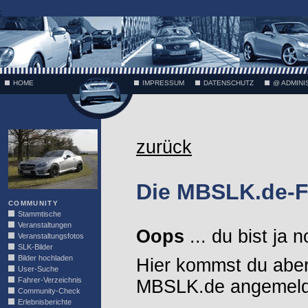
;
HOME
IMPRESSUM
DATENSCHUTZ
@ ADMINI
VÄTH
zurück
Die MBSLK.de-F
COMMUNITY
Stammtische
Veranstaltungen
Oops
... du bist ja 
Veranstaltungsfotos
SLK-Bilder
Bilder hochladen
Hier kommst du aber
User-Suche
Fahrer-Verzeichnis
MBSLK.de angemelde
Community-Check
Erlebnisberichte