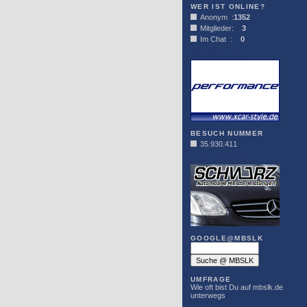
WER IST ONLINE?
Anonym :
1352
Mitglieder:
3
Im Chat :
0
XCAR-STYLE
BESUCH NUMMER
35.930.411
DER SCHWARZ
GOOGLE@MBSLK
UMFRAGE
Wie oft bist Du auf mbslk.de
unterwegs