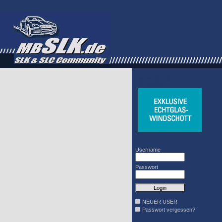
WINDSCHOTT
DESIGN
Username
Passwort
NEUER USER
Passwort vergessen?