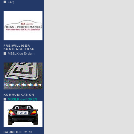
FAQ
DIAS
FREIWILLIGER
KOSTENBEITRAG
MBSLK.de fördern
ALFRA
KOMMUNIKATION
MBSLK.de-FOREN
BAUREIHE R170