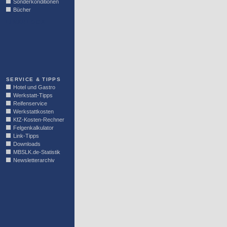
Sonderkonditionen
Bücher
LINKBLOCK
SERVICE & TIPPS
Hotel und Gastro
Werkstatt-Tipps
Reifenservice
Werkstattkosten
KfZ-Kosten-Rechner
Felgenkalkulator
Link-Tipps
Downloads
MBSLK.de-Statistik
Newsletterarchiv