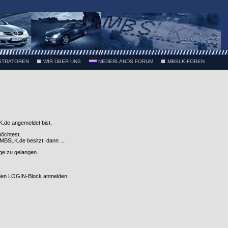
.
STRATOREN
WIR ÜBER UNS
NEDERLANDS FORUM
MBSLK-FOREN
.de angemeldet bist.
möchtest,
SLK.de besitzt, dann ...
nge zu gelangen.
 den LOGIN-Block anmelden.