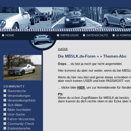
;
HOME
IMPRESSUM
DATENSCHUTZ
@ ADMINI
zurück
VÄTH
Die MBSLK.de-Foren » » Themen-Abo
Oops
... du bist ja noch gar nicht angemeldet.
Hier kommst du aber nur weiter, wenn du bei MBSLK
Wenn du hier neu bist und gerne etwas schreiben 
aber noch keinen USER und kein PASSWORT von MB
COMMUNITY
... klicke bitte
HIER
, um zur Anmeldeseite für Neuli
Stammtische
PS:
Veranstaltungen
Wenn du schon Zugriffdaten für MBSLK.de besitzt,
Veranstaltungsfotos
dann kannst du dich rechts oben in der Ecke über
SLK-Bilder
Bilder hochladen
User-Suche
Fahrer-Verzeichnis
Community-Check
Erlebnisberichte