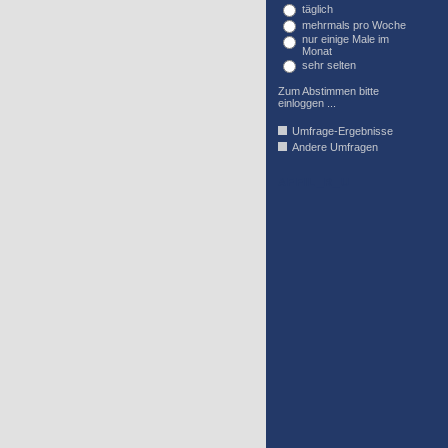
täglich
mehrmals pro Woche
nur einige Male im
Monat
sehr selten
Zum Abstimmen bitte
einloggen ...
Umfrage-Ergebnisse
Andere Umfragen
AFFIL_R_U