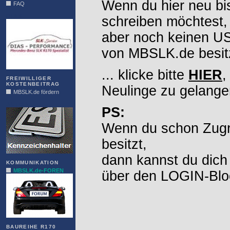
Wenn du hier neu bi
FAQ
DIAS
schreiben möchtest,
aber noch keinen 
von MBSLK.de besitz
... klicke bitte
HIER
,
FREIWILLIGER
KOSTENBEITRAG
Neulinge zu gelange
MBSLK.de fördern
ALFRA
PS:
Wenn du schon Zugr
besitzt,
dann kannst du dich
KOMMUNIKATION
MBSLK.de-FOREN
über den LOGIN-Blo
BAUREIHE R170