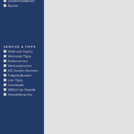
Sonderkonditionen
Bücher
LINKBLOCK
SERVICE & TIPPS
Hotel und Gastro
Werkstatt-Tipps
Reifenservice
Werkstattkosten
KfZ-Kosten-Rechner
Felgenkalkulator
Link-Tipps
Downloads
MBSLK.de-Statistik
Newsletterarchiv