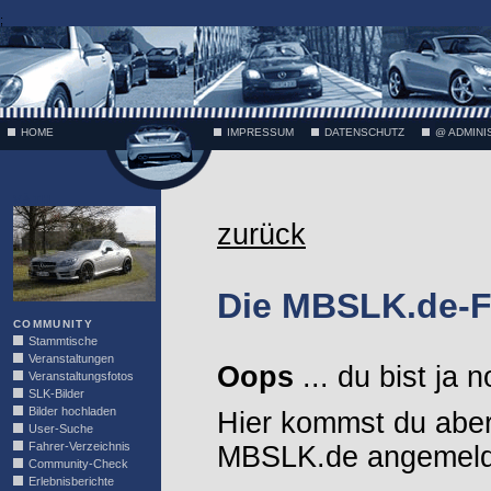
;
HOME
IMPRESSUM
DATENSCHUTZ
@ ADMINI
VÄTH
zurück
Die MBSLK.de-F
COMMUNITY
Stammtische
Veranstaltungen
Oops
... du bist ja 
Veranstaltungsfotos
SLK-Bilder
Bilder hochladen
Hier kommst du aber
User-Suche
Fahrer-Verzeichnis
MBSLK.de angemelde
Community-Check
Erlebnisberichte