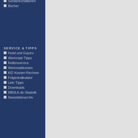
Sonderkonditionen
Bücher
LINKBLOCK
SERVICE & TIPPS
Hotel und Gastro
Werkstatt-Tipps
Reifenservice
Werkstattkosten
KfZ-Kosten-Rechner
Felgenkalkulator
Link-Tipps
Downloads
MBSLK.de-Statistik
Newsletterarchiv