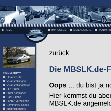
;
HOME
IMPRESSUM
DATENSCHUTZ
@ ADMINI
VÄTH
zurück
Die MBSLK.de-F
COMMUNITY
Stammtische
Veranstaltungen
Oops
... du bist ja 
Veranstaltungsfotos
SLK-Bilder
Bilder hochladen
Hier kommst du aber
User-Suche
Fahrer-Verzeichnis
MBSLK.de angemelde
Community-Check
Erlebnisberichte