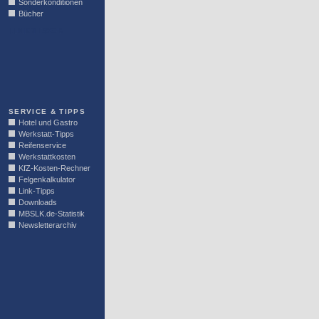
Sonderkonditionen
Bücher
LINKBLOCK
SERVICE & TIPPS
Hotel und Gastro
Werkstatt-Tipps
Reifenservice
Werkstattkosten
KfZ-Kosten-Rechner
Felgenkalkulator
Link-Tipps
Downloads
MBSLK.de-Statistik
Newsletterarchiv