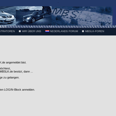
.
STRATOREN
WIR ÜBER UNS
NEDERLANDS FORUM
MBSLK-FOREN
.de angemeldet bist.
möchtest,
SLK.de besitzt, dann ...
nge zu gelangen.
 den LOGIN-Block anmelden.